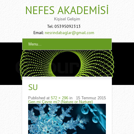
NEFES AKADEMISI
Kişisel Gelişim
Tel: 05395092313
Email:
nesrindabaglar@gmail.com
Menu...
SU
Published
at
572 × 296
in
15 Temmuz 2015
Gen mi Çevre mi? (Nature or Nurture)