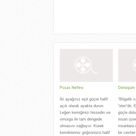
Psoas Nefesi
Dönüşüm Ç
İki ayağınız eşit güçte hafif
“Bilgelik r
açık olarak ayakta durun.
“eter”dir,
Leğen kemiğinizi hissedin ve
güçle dol
omurga ile tam dengede
insan üzer
olmasını sağlayın. Kürek
insanlara 
kemikleriniz göğsünüzü hafif
bir cevher