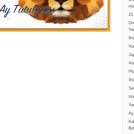
DN
mü
22
Om
Ye
İk
Vul
Jup
Ast
Pl
Sö
Se
Ur
Ya
Ay 
Kal
Bir