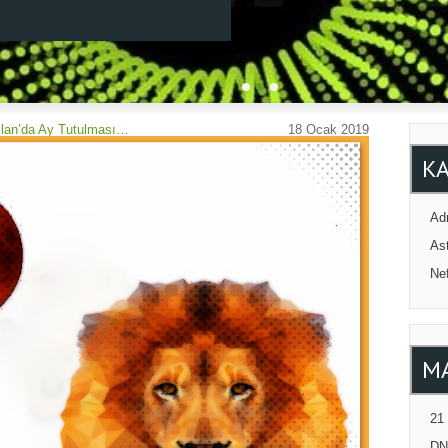
lan’da Ay Tutulması…
18 Ocak 2019
K
Adr
Ast
Ne
M
21