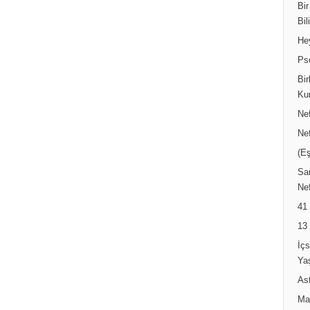
Bir
Bil
He
Ps
Bir
Ku
Ne
Ne
(Eş
Sar
Nef
41
13
İç
Ya
Ast
Ma