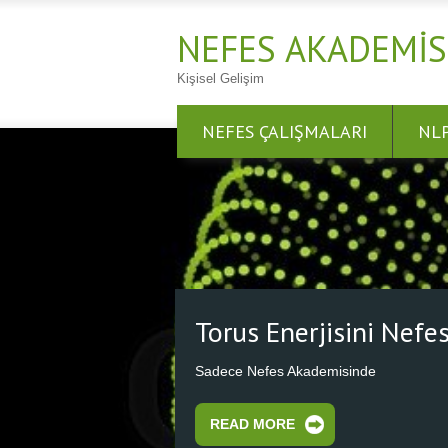
NEFES AKADEMIS
Kişisel Gelişim
NEFES ÇALIŞMALARI
NL
Nefes Al Nefes Ol
Nefesini Kalbinden Başlat, Kozmik Kalbe
READ MORE