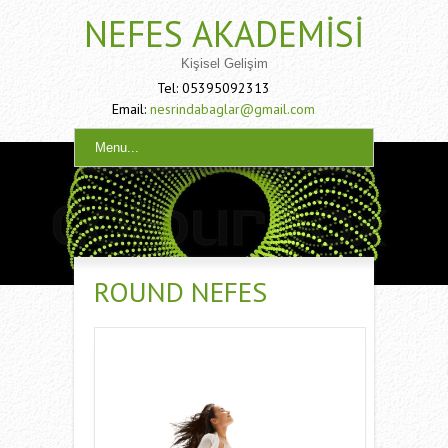
NEFES AKADEMISI
Kişisel Gelişim
Tel: 05395092313
Email:
nesrindabaglar@gmail.com
Menu...
ROUND NEFES