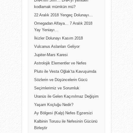
DNA’nın Sırrı… DNA’yı yeniden
kodlamak mümkün mü?
22 Aralık 2018 Yengeç Dolunayı…
Omegadan Alfaya… 7 Aralık 2018
Yay Yeniayı…
İkizler Dolunayı Kasım 2018
Vulcanus Aslanları Geliyor
Jupiter-Mars Karesi
Astrolojik Elementler ve Nefes
Pluto ile Vesta Oğlak’ta Kavuşumda
Sözlerin ve Düşüncelerin Gücü
Seçimlerimiz ve Sorumluk
Uranüs ile Gelen Kaçınılmaz Değişim
Yaşam Koçluğu Nedir?
Ay Bölgesi (Kalp) Nefes Egzersizi
Kalbinin Torusu ile Nefesinin Gücünü
Birleştir