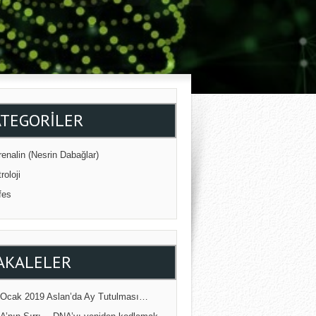
ATEGORILER
enalin (Nesrin Dabağlar)
roloji
fes
AKALELER
 Ocak 2019 Aslan’da Ay Tutulması…