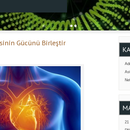
sinin Gücünü Birleştir
K
Adr
Ast
Ne
M
21