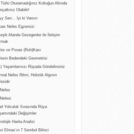
 Türlü Oturamadığınız Koltuğun Altında
inçaltınız Olabilir!
yy Sen… İyi ki Varsın
oas Nefes Egzersizi
leşik Alanda Gezegenler ile İletişim
rmak
fes ve Psoas (Ruh)Kası
fesin Bedendeki Geometrisi
) Yaşamlarınızı Rüyada Görebilirsiniz
mal Nefes Ritmi, Holistik Algının
esidir
 Nefes
 Nefesi
sel Yolculuk Sırasında Rüya
şamındaki Değişimler
rolojik Harita Analizi
vi Elmas’ın 7 Sembol Bilinci