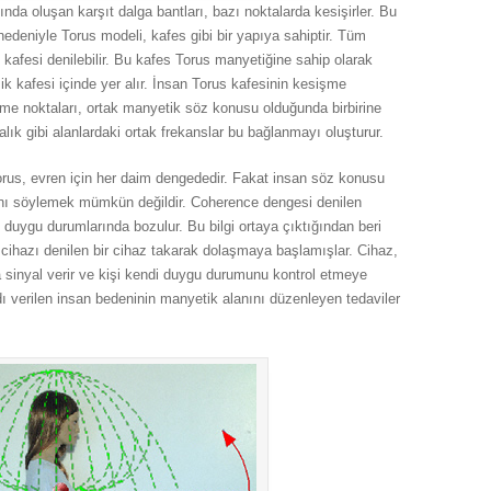
nda oluşan karşıt dalga bantları, bazı noktalarda kesişirler. Bu
nedeniyle Torus modeli, kafes gibi bir yapıya sahiptir. Tüm
kafesi denilebilir. Bu kafes Torus manyetiğine sahip olarak
ik kafesi içinde yer alır. İnsan Torus kafesinin kesişme
şme noktaları, ortak manyetik söz konusu olduğunda birbirine
lık gibi alanlardaki ortak frekanslar bu bağlanmayı oluşturur.
rus, evren için her daim dengededir. Fakat insan söz konusu
nı söylemek mümkün değildir. Coherence dengesi denilen
i duygu durumlarında bozulur. Bu bilgi ortaya çıktığından beri
cihazı denilen bir cihaz takarak dolaşmaya başlamışlar. Cihaz,
 sinyal verir ve kişi kendi duygu durumunu kontrol etmeye
dı verilen insan bedeninin manyetik alanını düzenleyen tedaviler