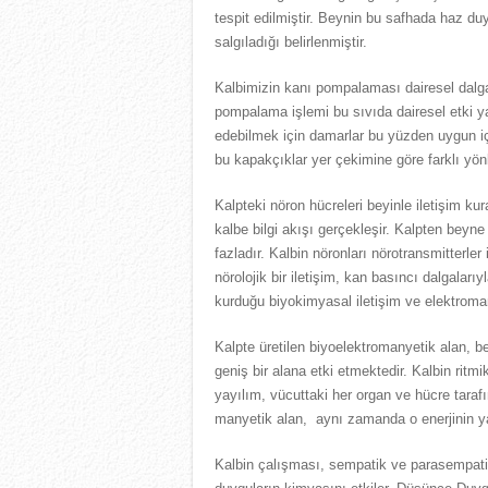
tespit edilmiştir. Beynin bu safhada haz d
salgıladığı belirlenmiştir.
Kalbimizin kanı pompalaması dairesel dalgal
pompalama işlemi bu sıvıda dairesel etki yar
edebilmek için damarlar bu yüzden uygun iç
bu kapakçıklar yer çekimine göre farklı yönl
Kalpteki nöron hücreleri beyinle iletişim ku
kalbe bilgi akışı gerçekleşir. Kalpten beyne
fazladır. Kalbin nöronları nörotransmitterler i
nörolojik bir iletişim, kan basıncı dalgalarıy
kurduğu biyokimyasal iletişim ve elektroman
Kalpte üretilen biyoelektromanyetik alan, 
geniş bir alana etki etmektedir. Kalbin ritmi
yayılım, vücuttaki her organ ve hücre tarafı
manyetik alan, aynı zamanda o enerjinin yay
Kalbin çalışması, sempatik ve parasempatik s