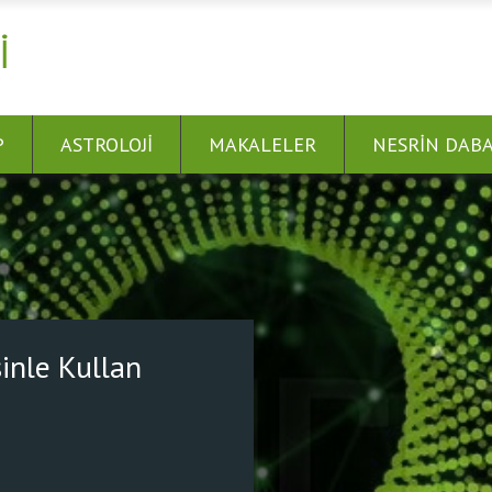
I
P
ASTROLOJI
MAKALELER
NESRIN DAB
 Bağlan! Dünyayı Şifalandır.