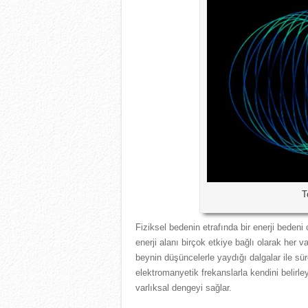
T
Fiziksel bedenin etrafında bir enerji bedeni o
enerji alanı birçok etkiye bağlı olarak her v
beynin düşüncelerle yaydığı dalgalar ile sür
elektromanyetik frekanslarla kendini belirle
varlıksal dengeyi sağlar.