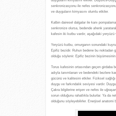
duyguların kimyasını etkiler. Düşünce-Duyg
senkronizasyonu ile nefes senkronizasyonu 
ve duyguların kimyasını olumlu etkiler.
Kalbin dairesel dalgalar ile kanı pompalamas
senkronize olursa, bedende ahenk yaratarak
kafesin iki kutbu vardır, aşağıdaki yeryüz
Yeryüzü kutbu, omurganın sonundaki kuyruk
Epifiz bezidir. Ruhun bedene bu noktadan gi
olduğu söylenir. Epifiz bezinin büyümesini
Torus kafesinin ortasından geçen girdaba be
adıyla tanımlanan ve bedendeki bezlere karşı
gücünü ve kalitesini etkiler. Fiziksel sağlığ
duygu ve farkındalık seviyesi vardır. Duygu 
Çakra bilgilerine erişen ve nefes ile uğraş
sorun olduğunu rahatlıkla bulurlar. Ya da 
olduğunu söyleyebilirler. Enerjisel anatomi b