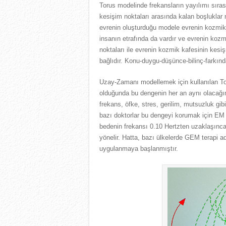
Torus modelinde frekansların yayılımı sırası
kesişim noktaları arasında kalan boşluklar 
evrenin oluşturduğu modele evrenin kozmik 
insanın etrafında da vardır ve evrenin kozm
noktaları ile evrenin kozmik kafesinin kesi
bağlıdır. Konu-duygu-düşünce-bilinç-farkında
Uzay-Zamanı modellemek için kullanılan To
olduğunda bu dengenin her an aynı olacağı
frekans, öfke, stres, gerilim, mutsuzluk gib
bazı doktorlar bu dengeyi korumak için EM 
bedenin frekansı 0.10 Hertzten uzaklaşınca
yönelir. Hatta, bazı ülkelerde GEM terapi a
uygulanmaya başlanmıştır.