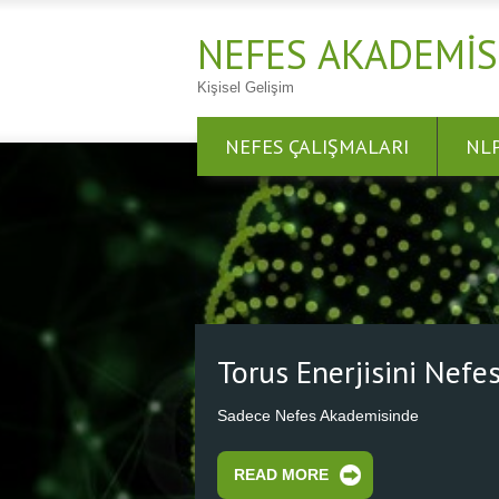
NEFES AKADEMIS
Kişisel Gelişim
NEFES ÇALIŞMALARI
NL
Nefes Al Nefes Ol
Nefesini Kalbinden Başlat, Kozmik Kalbe
READ MORE