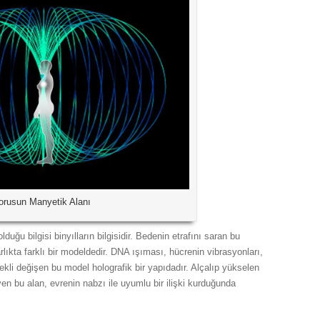
orusun Manyetik Alanı
lduğu bilgisi binyılların bilgisidir. Bedenin etrafını saran bu
arlıkta farklı bir modeldedir. DNA ışıması, hücrenin vibrasyonları,
ekli değişen bu model holografik bir yapıdadır. Alçalıp yükselen
yen bu alan, evrenin nabzı ile uyumlu bir ilişki kurduğunda