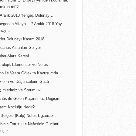
A’nın Sırrı… DNA’yı yeniden kodlamak
mkün mü?
 Aralık 2018 Yengeç Dolunayı…
egadan Alfaya… 7 Aralık 2018 Yay
niayı…
izler Dolunayı Kasım 2018
canus Aslanları Geliyor
iter-Mars Karesi
rolojik Elementler ve Nefes
uto ile Vesta Oğlak’ta Kavuşumda
zlerin ve Düşüncelerin Gücü
çimlerimiz ve Sorumluk
anüs ile Gelen Kaçınılmaz Değişim
şam Koçluğu Nedir?
Bölgesi (Kalp) Nefes Egzersizi
binin Torusu ile Nefesinin Gücünü
leştir