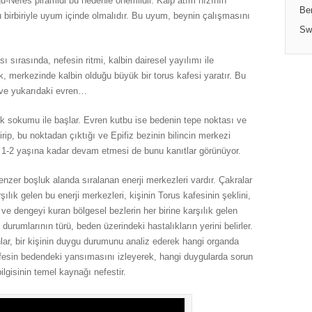
u-Nefes piramidi bu nedenle önemlidir. Kalp atım hızının
Be
birbiriyle uyum içinde olmalıdır. Bu uyum, beynin çalışmasını
Sw
ı sırasında, nefesin ritmi, kalbin dairesel yayılımı ile
, merkezinde kalbin olduğu büyük bir torus kafesi yaratır. Bu
ü ve yukarıdaki evren…
 sokumu ile başlar. Evren kutbu ise bedenin tepe noktası ve
rip, bu noktadan çıktığı ve Epifiz bezinin bilincin merkezi
n 1-2 yaşına kadar devam etmesi de bunu kanıtlar görünüyor.
nzer boşluk alanda sıralanan enerji merkezleri vardır. Çakralar
lık gelen bu enerji merkezleri, kişinin Torus kafesinin şeklini,
ı ve dengeyi kuran bölgesel bezlerin her birine karşılık gelen
durumlarının türü, beden üzerindeki hastalıkların yerini belirler.
anlar, bir kişinin duygu durumunu analiz ederek hangi organda
nefesin bedendeki yansımasını izleyerek, hangi duygularda sorun
ilgisinin temel kaynağı nefestir.