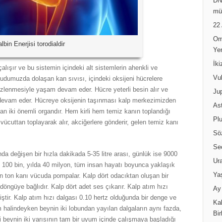
DN
mü
22
Om
lbin Enerjisi torodialdir
Ye
İk
lışır ve bu sistemin içindeki alt sistemlerin ahenkli ve
Vul
cudumuzda dolaşan kan sıvısı, içindeki oksijeni hücrelere
izlenmesiyle yaşam devam eder. Hücre yeterli besin alır ve
Jup
a devam eder. Hücreye oksijenin taşınması kalp merkezimizden
Ast
ayan iki önemli organdır. Hem kirli hem temiz kanın toplandığı
Pl
vücuttan toplayarak alır, akciğerlere gönderir, gelen temiz kanı
Sö
Se
a değişen bir hızla dakikada 5-35 litre arası, günlük ise 9000
Ur
 100 bin, yılda 40 milyon, tüm insan hayatı boyunca yaklaşık
Ya
in ton kanı vücuda pompalar. Kalp dört odacıktan oluşan bir
ir döngüye bağlıdır. Kalp dört adet ses çıkarır. Kalp atım hızı
Ay 
iştir. Kalp atım hızı dalgası 0.10 hertz olduğunda bir denge ve
Kal
 halindeyken beynin iki lobundan yayılan dalgaların aynı fazda,
Bir
ni beynin iki yarısının tam bir uyum içinde çalışmaya başladığı