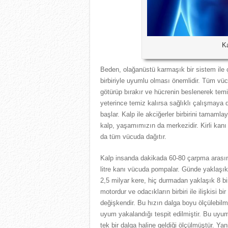
Ka
Beden, olağanüstü karmaşık bir sistem ile ça
birbiriyle uyumlu olması önemlidir. Tüm vü
götürüp bırakır ve hücrenin beslenerek tem
yeterince temiz kalırsa sağlıklı çalışmay
başlar. Kalp ile akciğerler birbirini tamaml
kalp, yaşamımızın da merkezidir. Kirli kanı 
da tüm vücuda dağıtır.
Kalp insanda dakikada 60-80 çarpma arasınd
litre kanı vücuda pompalar. Günde yaklaşık
2,5 milyar kere, hiç durmadan yaklaşık 8 b
motordur ve odacıkların birbiri ile ilişkisi b
değişkendir. Bu hızın dalga boyu ölçülebilm
uyum yakalandığı tespit edilmiştir. Bu uyum
tek bir dalga haline geldiği ölçülmüştür. Ya