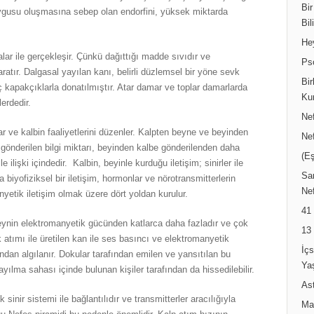
Bir
uygusu oluşmasına sebep olan endorfini, yüksek miktarda
Bil
He
ar ile gerçekleşir. Çünkü dağıttığı madde sıvıdır ve
Ps
atır. Dalgasal yayılan kanı, belirli düzlemsel bir yöne sevk
Bir
 kapakçıklarla donatılmıştır. Atar damar ve toplar damarlarda
Ku
erdedir.
Ne
rar ve kalbin faaliyetlerini düzenler. Kalpten beyne ve beyinden
Ne
 gönderilen bilgi miktarı, beyinden kalbe gönderilenden daha
(Eş
le ilişki içindedir. Kalbin, beyinle kurduğu iletişim; sinirler ile
Sar
la biyofiziksel bir iletişim, hormonlar ve nörotransmitterlerin
Nef
yetik iletişim olmak üzere dört yoldan kurulur.
41
beynin elektromanyetik gücünden katlarca daha fazladır ve çok
13
k atımı ile üretilen kan ile ses basıncı ve elektromanyetik
İç
ndan algılanır. Dokular tarafından emilen ve yansıtılan bu
Ya
ılma sahası içinde bulunan kişiler tarafından da hissedilebilir.
Ast
inir sistemi ile bağlantılıdır ve transmitterler aracılığıyla
Ma