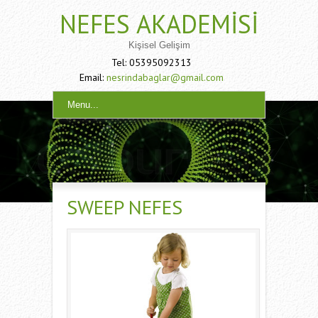
NEFES AKADEMISI
Kişisel Gelişim
Tel: 05395092313
Email:
nesrindabaglar@gmail.com
Menu...
SWEEP NEFES