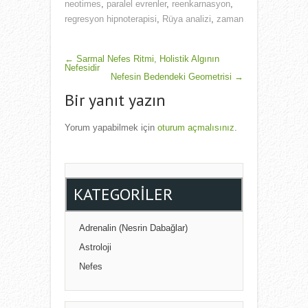
neotimes
,
paralel evrenler
,
reenkarnasyon
,
regresyon hipnoterapisi
,
Rüya analizi
,
zaman
POST
←
Sarmal Nefes Ritmi, Holistik Algının
Nefesidir
NAVIGATION
Nefesin Bedendeki Geometrisi
→
Bir yanıt yazın
Yorum yapabilmek için
oturum açmalısınız
.
KATEGORILER
Adrenalin (Nesrin Dabağlar)
Astroloji
Nefes