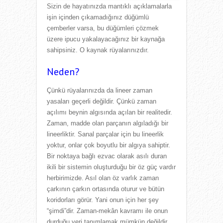
Sizin de hayatınızda mantıklı açıklamalarla
işin içinden çıkamadığınız düğümlü
çemberler varsa, bu düğümleri çözmek
üzere ipucu yakalayacağınız bir kaynağa
sahipsiniz. O kaynak rüyalarınızdır.
Neden?
Çünkü rüyalarınızda da lineer zaman
yasaları geçerli değildir. Çünkü zaman
açılımı beynin algısında açılan bir realitedir.
Zaman, madde olan parçanın algıladığı bir
lineerliktir. Sanal parçalar için bu lineerlik
yoktur, onlar çok boyutlu bir algıya sahiptir.
Bir noktaya bağlı ezvac olarak asılı duran
ikili bir sistemin oluşturduğu bir öz güç vardır
herbirimizde. Asıl olan öz varlık zaman
çarkının çarkın ortasında oturur ve bütün
koridorları görür. Yani onun için her şey
“şimdi”dir. Zaman-mekân kavramı ile onun
durduğu yeri tanımlamak mümkün değildir.