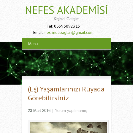
NEFES AKADEMISI
Kişisel Gelişim
Tel: 05395092313
Email:
nesrindabaglar@gmail.com
Menu...
(Eş) Yaşamlarınızı Rüyada
Görebilirsiniz
23 Mart 2016
|
Yorum yapılmamış