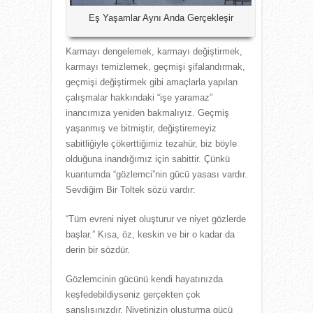
Eş Yaşamlar Aynı Anda Gerçekleşir
Karmayı dengelemek, karmayı değiştirmek,
karmayı temizlemek, geçmişi şifalandırmak,
geçmişi değiştirmek gibi amaçlarla yapılan
çalışmalar hakkındaki “işe yaramaz”
inancımıza yeniden bakmalıyız. Geçmiş
yaşanmış ve bitmiştir, değiştiremeyiz
sabitliğiyle çökerttiğimiz tezahür, biz böyle
olduğuna inandığımız için sabittir. Çünkü
kuantumda “gözlemci”nin gücü yasası vardır.
Sevdiğim Bir Toltek sözü vardır:
“Tüm evreni niyet oluşturur ve niyet gözlerde
başlar.” Kısa, öz, keskin ve bir o kadar da
derin bir sözdür.
Gözlemcinin gücünü kendi hayatınızda
keşfedebildiyseniz gerçekten çok
şanslısınızdır. Niyetinizin oluşturma gücü