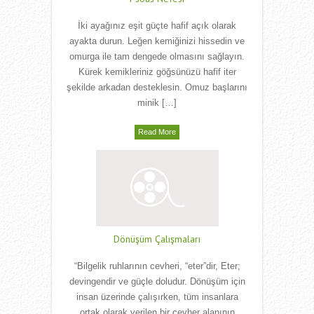
İki ayağınız eşit güçte hafif açık olarak
ayakta durun. Leğen kemiğinizi hissedin ve
omurga ile tam dengede olmasını sağlayın.
Kürek kemikleriniz göğsünüzü hafif iter
şekilde arkadan desteklesin. Omuz başlarını
minik […]
Read More
Dönüşüm Çalışmaları
“Bilgelik ruhlarının cevheri, “eter”dir, Eter;
devingendir ve güçle doludur. Dönüşüm için
insan üzerinde çalışırken, tüm insanlara
ortak olarak verilen bir cevher alanının