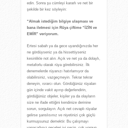
edin. Sonra şu cümleyi kararlı ve net bir
şekilde bir kez söyleyin:
“Almak istediğim bilgiye ulaşması ve
bana iletmesi için Rüya çiftime “İZİN ve
EMİR” veriyorum.
Ertesi sabah ya da gece uyandığınızda her
ne gördüyseniz ya da hissettiyseniz
kesinlikle not alın. Açık ve net ya da dolaylı,
metaforlu olarak rüya görebilirsiniz. İlk
denemelerde rüyanızı hatırlamıyor da
olabilirsiniz, vazgeçmeyin. Tekrar tekrar
deneyin, ısrarcı olun. Gördüğünüz rüyaları
gün içinde vakit ayırıp değerlendirin,
gördüğünüz objeler, kişiler ya da olayların
size ne ifade ettiğini kendinize derinine
sorun, sorgulayın. Açık net cevaplı rüyalar
gelirse şanslısınız ve niyetinizi çok güçlü
kurmuşsunuz demektir. Bu çalışmayı
yapacağınız geceleri iyi seçin, çok yorgun,