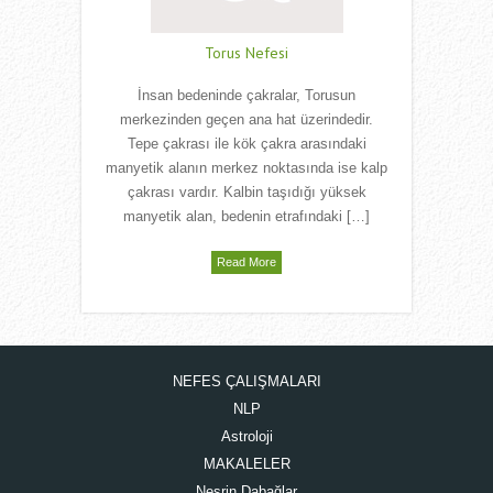
Torus Nefesi
İnsan bedeninde çakralar, Torusun
merkezinden geçen ana hat üzerindedir.
Tepe çakrası ile kök çakra arasındaki
manyetik alanın merkez noktasında ise kalp
çakrası vardır. Kalbin taşıdığı yüksek
manyetik alan, bedenin etrafındaki […]
Read More
NEFES ÇALIŞMALARI
NLP
Astroloji
MAKALELER
Nesrin Dabağlar