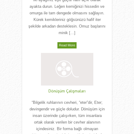
İki ayağınız eşit güçte hafif açık olarak
ayakta durun. Leğen kemiğinizi hissedin ve
omurga ile tam dengede olmasını sağlayın.
Kürek kemikleriniz göğsünüzü hafif iter
şekilde arkadan desteklesin. Omuz başlarını
minik […]
Read More
Dönüşüm Çalışmaları
“Bilgelik ruhlarının cevheri, “eter”dir, Eter;
devingendir ve güçle doludur. Dönüşüm için
insan üzerinde çalışırken, tüm insanlara
ortak olarak verilen bir cevher alanının
içindesiniz. Bir forma bağlı olmayan