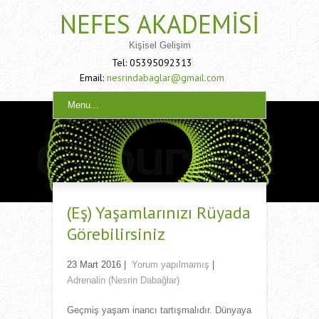
NEFES AKADEMISI
Kişisel Gelişim
Tel: 05395092313
Email:
nesrindabaglar@gmail.com
Menu...
(Eş) Yaşamlarınızı Rüyada
Görebilirsiniz
23 Mart 2016
|
Yorum yapılmamış
|
Adrenalin (Nesrin Dabağlar)
Geçmiş yaşam inancı tartışmalıdır. Dünyaya