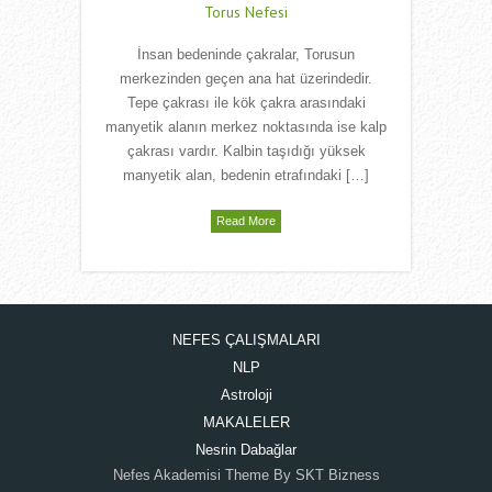
Torus Nefesi
İnsan bedeninde çakralar, Torusun
merkezinden geçen ana hat üzerindedir.
Tepe çakrası ile kök çakra arasındaki
manyetik alanın merkez noktasında ise kalp
çakrası vardır. Kalbin taşıdığı yüksek
manyetik alan, bedenin etrafındaki […]
Read More
NEFES ÇALIŞMALARI
NLP
Astroloji
MAKALELER
Nesrin Dabağlar
Nefes Akademisi Theme By SKT Bizness