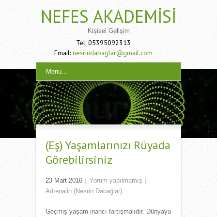
NEFES AKADEMISI
Kişisel Gelişim
Tel: 05395092313
Email:
nesrindabaglar@gmail.com
Menu...
(Eş) Yaşamlarınızı Rüyada
Görebilirsiniz
23 Mart 2016
|
Yorum yapılmamış
|
Adrenalin (Nesrin Dabağlar)
Geçmiş yaşam inancı tartışmalıdır. Dünyaya