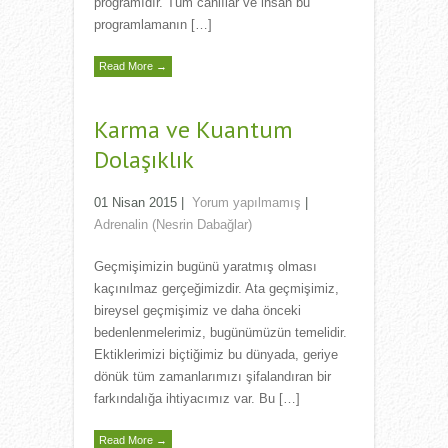
programıdır. Tüm canlılar ve insan bu
programlamanın […]
Read More →
Karma ve Kuantum
Dolaşıklık
01 Nisan 2015
|
Yorum yapılmamış
|
Adrenalin (Nesrin Dabağlar)
Geçmişimizin bugünü yaratmış olması
kaçınılmaz gerçeğimizdir. Ata geçmişimiz,
bireysel geçmişimiz ve daha önceki
bedenlenmelerimiz, bugünümüzün temelidir.
Ektiklerimizi biçtiğimiz bu dünyada, geriye
dönük tüm zamanlarımızı şifalandıran bir
farkındalığa ihtiyacımız var. Bu […]
Read More →