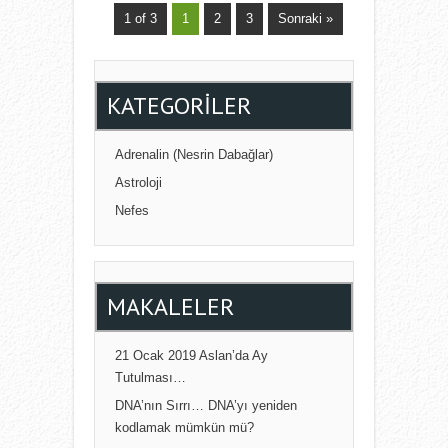
1 of 3
1
2
3
Sonraki »
KATEGORILER
Adrenalin (Nesrin Dabağlar)
Astroloji
Nefes
MAKALELER
21 Ocak 2019 Aslan’da Ay
Tutulması…
DNA’nın Sırrı… DNA’yı yeniden
kodlamak mümkün mü?