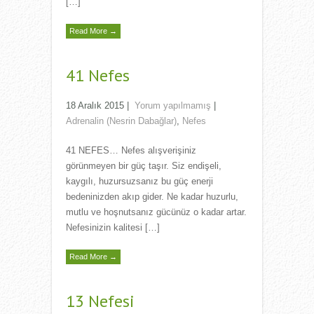
[…]
Read More →
41 Nefes
18 Aralık 2015
|
Yorum yapılmamış
|
Adrenalin (Nesrin Dabağlar)
,
Nefes
41 NEFES… Nefes alışverişiniz
görünmeyen bir güç taşır. Siz endişeli,
kaygılı, huzursuzsanız bu güç enerji
bedeninizden akıp gider. Ne kadar huzurlu,
mutlu ve hoşnutsanız gücünüz o kadar artar.
Nefesinizin kalitesi […]
Read More →
13 Nefesi