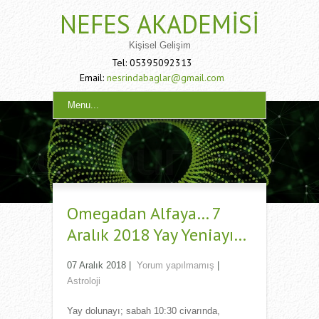
NEFES AKADEMISI
Kişisel Gelişim
Tel: 05395092313
Email:
nesrindabaglar@gmail.com
Menu...
Omegadan Alfaya… 7
Aralık 2018 Yay Yeniayı…
07 Aralık 2018
|
Yorum yapılmamış
|
Astroloji
Yay dolunayı; sabah 10:30 civarında,