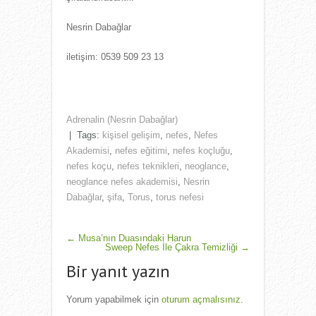
Nesrin Dabağlar
iletişim: 0539 509 23 13
Adrenalin (Nesrin Dabağlar)
| Tags:
kişisel gelişim
,
nefes
,
Nefes
Akademisi
,
nefes eğitimi
,
nefes koçluğu
,
nefes koçu
,
nefes teknikleri
,
neoglance
,
neoglance nefes akademisi
,
Nesrin
Dabağlar
,
şifa
,
Torus
,
torus nefesi
POST
←
Musa’nın Duasındaki Harun
Sweep Nefes İle Çakra Temizliği
→
NAVIGATION
Bir yanıt yazın
Yorum yapabilmek için
oturum açmalısınız
.