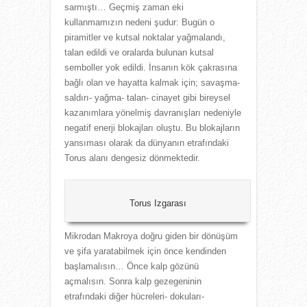
sarmıştı… Geçmiş zaman eki
kullanmamızın nedeni şudur: Bugün o
piramitler ve kutsal noktalar yağmalandı,
talan edildi ve oralarda bulunan kutsal
semboller yok edildi. İnsanın kök çakrasına
bağlı olan ve hayatta kalmak için; savaşma-
saldırı- yağma- talan- cinayet gibi bireysel
kazanımlara yönelmiş davranışları nedeniyle
negatif enerji blokajları oluştu. Bu blokajların
yansıması olarak da dünyanın etrafındaki
Torus alanı dengesiz dönmektedir.
Torus Izgarası
Mikrodan Makroya doğru giden bir dönüşüm
ve şifa yaratabilmek için önce kendinden
başlamalısın… Önce kalp gözünü
açmalısın. Sonra kalp gezegeninin
etrafındaki diğer hücreleri- dokuları-