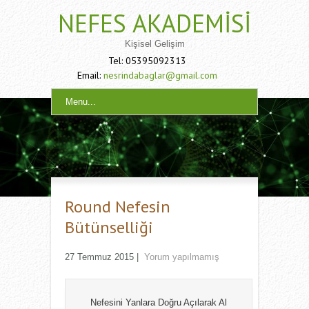
NEFES AKADEMISI
Kişisel Gelişim
Tel: 05395092313
Email:
nesrindabaglar@gmail.com
Menu...
Round Nefesin
Bütünselliği
27 Temmuz 2015
|
Yorum yapılmamış
Nefesini Yanlara Doğru Açılarak Al