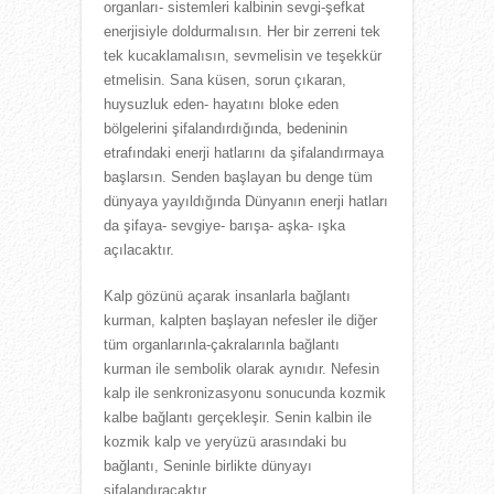
organları- sistemleri kalbinin sevgi-şefkat
enerjisiyle doldurmalısın. Her bir zerreni tek
tek kucaklamalısın, sevmelisin ve teşekkür
etmelisin. Sana küsen, sorun çıkaran,
huysuzluk eden- hayatını bloke eden
bölgelerini şifalandırdığında, bedeninin
etrafındaki enerji hatlarını da şifalandırmaya
başlarsın. Senden başlayan bu denge tüm
dünyaya yayıldığında Dünyanın enerji hatları
da şifaya- sevgiye- barışa- aşka- ışka
açılacaktır.
Kalp gözünü açarak insanlarla bağlantı
kurman, kalpten başlayan nefesler ile diğer
tüm organlarınla-çakralarınla bağlantı
kurman ile sembolik olarak aynıdır. Nefesin
kalp ile senkronizasyonu sonucunda kozmik
kalbe bağlantı gerçekleşir. Senin kalbin ile
kozmik kalp ve yeryüzü arasındaki bu
bağlantı, Seninle birlikte dünyayı
şifalandıracaktır.