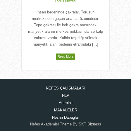
Torus Nefesi
İnsan bedeninde çakralar, Torusun
merkezinden geçen ana hat üzerindedir.
Tepe çakrası ile kök çakra arasındaki
manyetik alanın merkez noktasında ise kalp
çakrası vardır. Kalbin taşıdığı yüksek
manyetik alan, bedenin etrafındaki […]
Read More
NEFES ÇALIŞMALARI
NLP
Astroloji
MAKALELER
Nesrin Dabağlar
Nefes Akademisi Theme By SKT Bizness