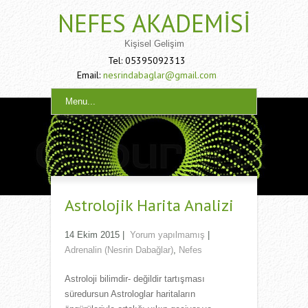
NEFES AKADEMISI
Kişisel Gelişim
Tel: 05395092313
Email:
nesrindabaglar@gmail.com
Menu...
Astrolojik Harita Analizi
14 Ekim 2015
|
Yorum yapılmamış
|
Adrenalin (Nesrin Dabağlar)
,
Nefes
Astroloji bilimdir- değildir tartışması
süredursun Astrologlar haritaların