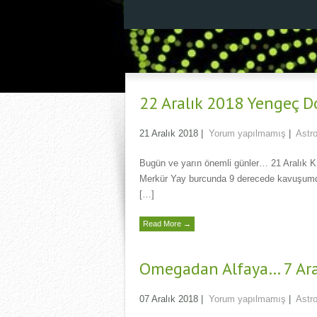
22 Aralık 2018 Yengeç 
21 Aralık 2018
|
Yorum yapılmamış
|
Astro
Bugün ve yarın önemli günler… 21 Aralık 
Merkür Yay burcunda 9 derecede kavuşumda…
[…]
Read More →
Omegadan Alfaya… 7 Ara
07 Aralık 2018
|
Yorum yapılmamış
|
Astro