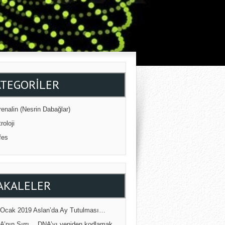
ATEGORILER
enalin (Nesrin Dabağlar)
roloji
fes
AKALELER
 Ocak 2019 Aslan’da Ay Tutulması…