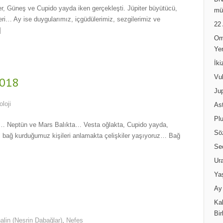
DN
er, Güneş ve Cupido yayda iken gerçekleşti. Jüpiter büyütücü,
mü
eri… Ay ise duygularımız, içgüdülerimiz, sezgilerimiz ve
22
]
Om
Ye
İk
Vul
2018
Jup
oloji
Ast
Pl
ri… Neptün ve Mars Balıkta… Vesta oğlakta, Cupido yayda,
Sö
bağ kurduğumuz kişileri anlamakta çelişkiler yaşıyoruz… Bağ
Se
Ur
Ya
Ay 
Kal
Bir
alin (Nesrin Dabağlar)
,
Nefes