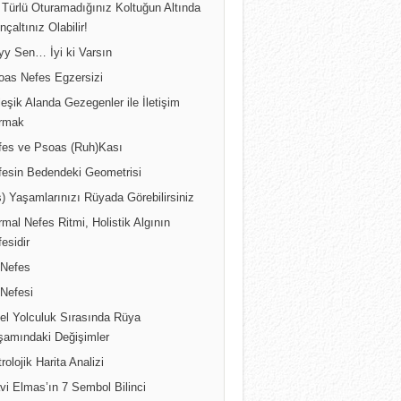
 Türlü Oturamadığınız Koltuğun Altında
inçaltınız Olabilir!
yy Sen… İyi ki Varsın
oas Nefes Egzersizi
leşik Alanda Gezegenler ile İletişim
rmak
fes ve Psoas (Ruh)Kası
fesin Bedendeki Geometrisi
) Yaşamlarınızı Rüyada Görebilirsiniz
mal Nefes Ritmi, Holistik Algının
esidir
 Nefes
 Nefesi
sel Yolculuk Sırasında Rüya
şamındaki Değişimler
rolojik Harita Analizi
vi Elmas’ın 7 Sembol Bilinci