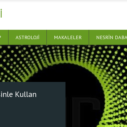
I
P
ASTROLOJI
MAKALELER
NESRIN DAB
 Bağlan! Dünyayı Şifalandır.