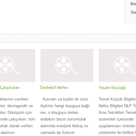
Be
Sw
alışmaları
Dedektif Nefes
Yaşam Koçluğu
uhlarının cevheri,
Kavram ve kişiler ile sizin
Temel Koçluk Bilgiler
 Eter; devingendir ve
ilişkiniz hangi duyguya bağlı
Nefes Bilgileri NLP T
udur. Dönüşüm için
ise, o duyguyu üreten
İkna Teknikleri Teme
inde çalışırken, tüm
endokrin bezin sorumluluk
sistemleri içerisinde
ortak olarak verilen
alanında enerjisel blokaj ve
uygulanması istenen 
 alanının
zamanla da fiziksel
yöntemler ile birlikte