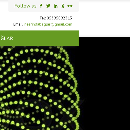
Follow us
Tel: 05395092313
Email:
nesrindabaglar@gmail.com
AĞLAR