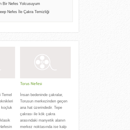
n Bir Nefes Yolcusuyum
eep Nefes İle Çakra Temizliği
Torus Nefesi
i Temel
İnsan bedeninde çakralar,
eknikleri
Torusun merkezinden geçen
l koçluk
ana hat üzerindedir. Tepe
çakrası ile kök çakra
klasik
arasındaki manyetik alanın
 Nefesin
merkez noktasında ise kalp