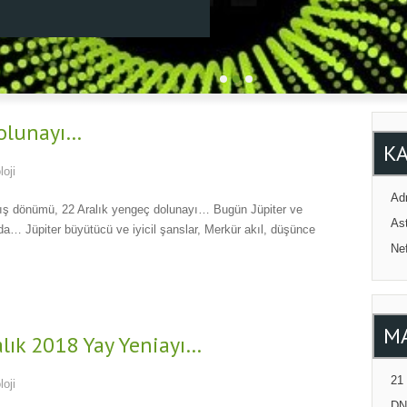
Dolunayı…
K
loji
Adr
Kış dönümü, 22 Aralık yengeç dolunayı… Bugün Jüpiter ve
Ast
 Jüpiter büyütücü ve iyicil şanslar, Merkür akıl, düşünce
Ne
M
lık 2018 Yay Yeniayı…
21
loji