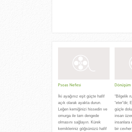
Psoas Nefesi
Dönüşüm Ç
İki ayağınız eşit güçte hafif
“Bilgelik r
açık olarak ayakta durun.
“eter”dir,
Leğen kemiğinizi hissedin ve
güçle dol
omurga ile tam dengede
insan üzer
olmasını sağlayın. Kürek
insanlara 
kemikleriniz göğsünüzü hafif
bir cevher