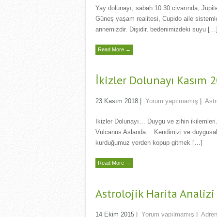
Yay dolunayı; sabah 10:30 civarında, Jüpit
Güneş yaşam realitesi, Cupido aile sisteml
annemizdir. Dişidir, bedenimizdeki suyu […
Read More →
İkizler Dolunayı Kasım 
23 Kasım 2018
|
Yorum yapılmamış
|
Astr
İkizler Dolunayı… Duygu ve zihin ikilemle
Vulcanus Aslanda… Kendimizi ve duygusal 
kurduğumuz yerden kopup gitmek […]
Read More →
Astrolojik Harita Analizi
14 Ekim 2015
|
Yorum yapılmamış
|
Adren