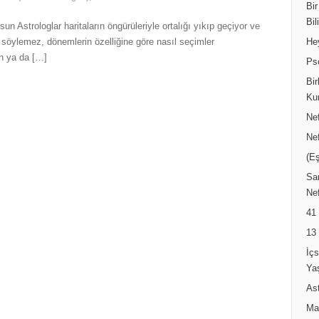
Bir
Bil
rsun Astrologlar haritaların öngürüleriyle ortalığı yıkıp geçiyor ve
söylemez, dönemlerin özelliğine göre nasıl seçimler
He
an ya da […]
Ps
Bir
Ku
Ne
Ne
(Eş
Sar
Nef
41
13
İç
Ya
Ast
Ma