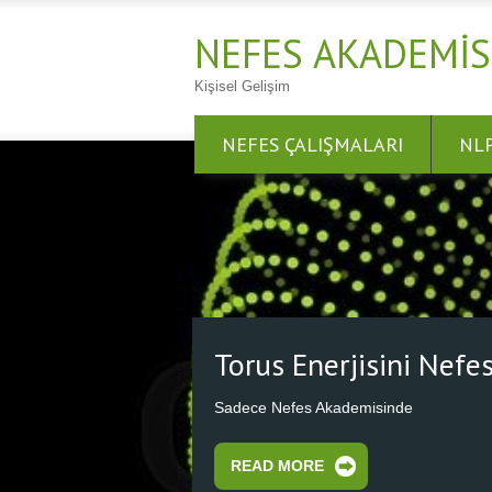
NEFES AKADEMIS
Kişisel Gelişim
NEFES ÇALIŞMALARI
NL
Nefes Al Nefes Ol
Nefesini Kalbinden Başlat, Kozmik Kalbe
READ MORE