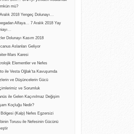
A’nın Sırrı… DNA’yı yeniden kodlamak
mkün mü?
 Aralık 2018 Yengeç Dolunayı…
egadan Alfaya… 7 Aralık 2018 Yay
niayı…
izler Dolunayı Kasım 2018
canus Aslanları Geliyor
iter-Mars Karesi
rolojik Elementler ve Nefes
uto ile Vesta Oğlak’ta Kavuşumda
zlerin ve Düşüncelerin Gücü
çimlerimiz ve Sorumluk
anüs ile Gelen Kaçınılmaz Değişim
şam Koçluğu Nedir?
Bölgesi (Kalp) Nefes Egzersizi
binin Torusu ile Nefesinin Gücünü
leştir