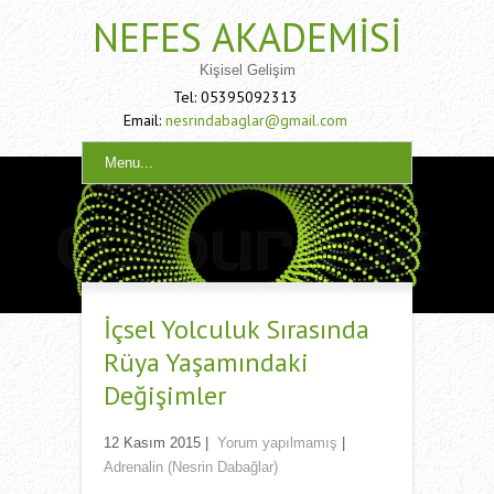
NEFES AKADEMISI
Kişisel Gelişim
Tel: 05395092313
Email:
nesrindabaglar@gmail.com
Menu...
İçsel Yolculuk Sırasında
Rüya Yaşamındaki
Değişimler
12 Kasım 2015
|
Yorum yapılmamış
|
Adrenalin (Nesrin Dabağlar)