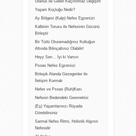
Uranüs ile Gelen Kaçınılmaz Değişim
Yaşam Koçluğu Nedir?
Ay Bölgesi (Kalp) Nefes Egzersizi
Kalbinin Torusu ile Nefesinin Gücünü
Birleştir
Bir Türlü Oturamadığınız Koltuğun
Altında Bilinçaltınız Olabilir!
Heyy Sen… İyi ki Varsın
Psoas Nefes Egzersizi
Birleşik Alanda Gezegenler ile
İletişim Kurmak
Nefes ve Psoas (Ruh)Kası
Nefesin Bedendeki Geometrisi
(Eş) Yaşamlarınızı Rüyada
Görebilirsiniz
Sarmal Nefes Ritmi, Holistik Algının
Nefesidir