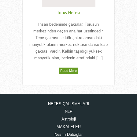
Torus Nefesi
İnsan bedeninde çakralar, Torusun
merkezinden geçen ana hat üzerindedir.
Tepe çakrası ile kök çakra arasındaki
manyetik alanın merkez noktasında ise kalp
çakrası vardır. Kalbin taşıdığı yüksek
manyetik alan, bedenin etrafındaki […]
Read More
NEFES ÇALIŞMALARI
NLP
Astroloji
MAKALELER
Nesrin Dabağlar