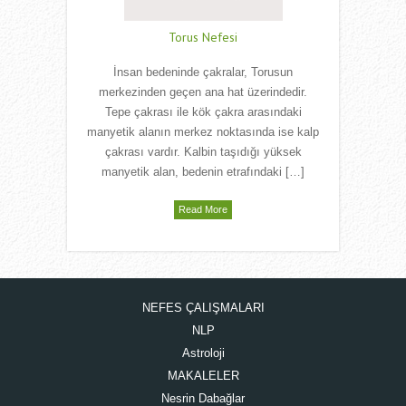
Torus Nefesi
İnsan bedeninde çakralar, Torusun
merkezinden geçen ana hat üzerindedir.
Tepe çakrası ile kök çakra arasındaki
manyetik alanın merkez noktasında ise kalp
çakrası vardır. Kalbin taşıdığı yüksek
manyetik alan, bedenin etrafındaki […]
Read More
NEFES ÇALIŞMALARI
NLP
Astroloji
MAKALELER
Nesrin Dabağlar