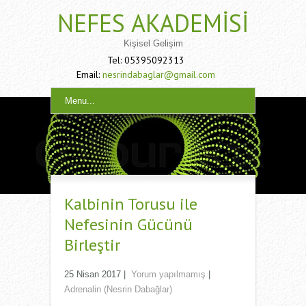
NEFES AKADEMISI
Kişisel Gelişim
Tel: 05395092313
Email:
nesrindabaglar@gmail.com
Menu...
Kalbinin Torusu ile
Nefesinin Gücünü
Birleştir
25 Nisan 2017
|
Yorum yapılmamış
|
Adrenalin (Nesrin Dabağlar)