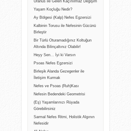
Uranüs ile Gelen Kaçınılmaz Değişim
Yaşam Koçluğu Nedir?
Ay Bölgesi (Kalp) Nefes Egzersizi
Kalbinin Torusu ile Nefesinin Gücünü
Birleştir
Bir Türlü Oturamadığınız Koltuğun
Altında Bilinçaltınız Olabilir!
Heyy Sen… İyi ki Varsın
Psoas Nefes Egzersizi
Birleşik Alanda Gezegenler ile
İletişim Kurmak
Nefes ve Psoas (Ruh)Kası
Nefesin Bedendeki Geometrisi
(Eş) Yaşamlarınızı Rüyada
Görebilirsiniz
Sarmal Nefes Ritmi, Holistik Algının
Nefesidir