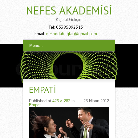
NEFES AKADEMISI
Kişisel Gelişim
Tel: 05395092313
Email:
nesrindabaglar@gmail.com
Menu...
EMPATI
Published
at
426 × 282
in
23 Nisan 2012
Empati