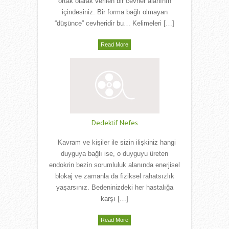
ortak olarak verilen bir cevher alanının
içindesiniz. Bir forma bağlı olmayan
“düşünce” cevheridir bu… Kelimeleri […]
Read More
Dedektif Nefes
Kavram ve kişiler ile sizin ilişkiniz hangi
duyguya bağlı ise, o duyguyu üreten
endokrin bezin sorumluluk alanında enerjisel
blokaj ve zamanla da fiziksel rahatsızlık
yaşarsınız. Bedeninizdeki her hastalığa
karşı […]
Read More