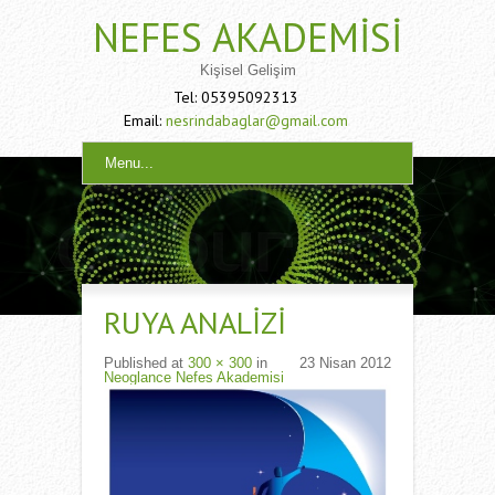
NEFES AKADEMISI
Kişisel Gelişim
Tel: 05395092313
Email:
nesrindabaglar@gmail.com
Menu...
RUYA ANALIZI
Published
at
300 × 300
in
23 Nisan 2012
Neoglance Nefes Akademisi