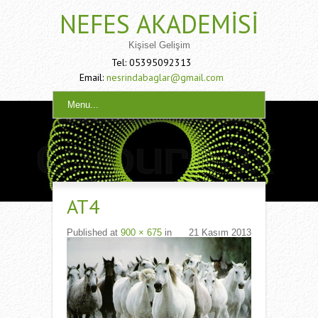
NEFES AKADEMISI
Kişisel Gelişim
Tel: 05395092313
Email:
nesrindabaglar@gmail.com
Menu...
AT4
Published
at
900 × 675
in
21 Kasım 2013