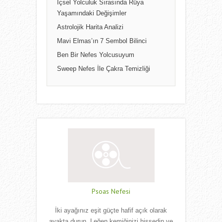
İçsel Yolculuk Sırasında Rüya
Yaşamındaki Değişimler
Astrolojik Harita Analizi
Mavi Elmas’ın 7 Sembol Bilinci
Ben Bir Nefes Yolcusuyum
Sweep Nefes İle Çakra Temizliği
Psoas Nefesi
İki ayağınız eşit güçte hafif açık olarak
ayakta durun. Leğen kemiğinizi hissedin ve