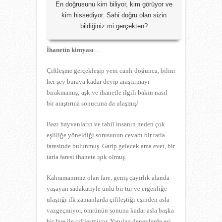
En doğrusunu kim biliyor, kim görüyor ve
kim hissediyor. Sahi doğru olan sizin
bildiğiniz mi gerçekten?
İhanetin kimyası
…
Çiftleşme gerçekleşip yeni canlı doğunca, bilim
her şey buraya kadar deyip araştırmayı
bırakmamış; aşk ve ihanetle ilgili bakın nasıl
bir araştırma sonucuna da ulaşmış!
Bazı hayvanların ve tabiî insanın neden çok
eşliliğe yöneldiği sorusunun cevabı bir tarla
faresinde bulunmuş. Garip gelecek ama evet, bir
tarla faresi ihanete ışık olmuş.
Kahramanımız olan fare, geniş çayırlık alanda
yaşayan sadakatiyle ünlü bir tür ve ergenliğe
ulaştığı ilk zamanlarda çiftleştiği eşinden asla
vazgeçmiyor, ömrünün sonuna kadar asla başka
bir fare ile çiftleşmiyor. Yapılan deneylerde eşi