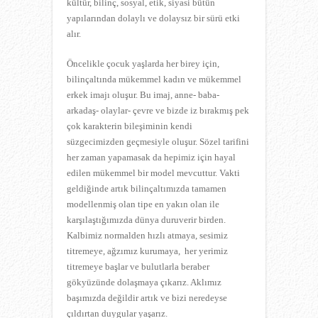
kültür, bilinç, sosyal, etik, siyasi bütün
yapılarından dolaylı ve dolaysız bir sürü etki
alır.
Öncelikle çocuk yaşlarda her birey için,
bilinçaltında mükemmel kadın ve mükemmel
erkek imajı oluşur. Bu imaj, anne- baba-
arkadaş- olaylar- çevre ve bizde iz bırakmış pek
çok karakterin bileşiminin kendi
süzgecimizden geçmesiyle oluşur. Sözel tarifini
her zaman yapamasak da hepimiz için hayal
edilen mükemmel bir model mevcuttur. Vakti
geldiğinde artık bilinçaltımızda tamamen
modellenmiş olan tipe en yakın olan ile
karşılaştığımızda dünya duruverir birden.
Kalbimiz normalden hızlı atmaya, sesimiz
titremeye, ağzımız kurumaya, her yerimiz
titremeye başlar ve bulutlarla beraber
gökyüzünde dolaşmaya çıkarız. Aklımız
başımızda değildir artık ve bizi neredeyse
çıldırtan duygular yaşarız.