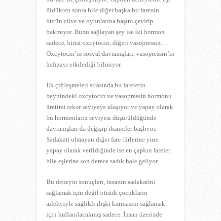
öldükten sonra bile diğer başka bir farenin
bütün cilve ve oyunlarına başını çevirip
bakmıyor. Bunu sağlayan şey ise iki hormon
sadece, birisi oxcytocin, diğeri vasopressin…
Oxcytocin’in sosyal davranışları, vasopressin’in
hafızayı etkilediği biliniyor.
İlk çiftleşmeleri sırasında bu farelerin
beynindeki oxcytocin ve vasopressin hormonu
üretimi rekor seviyeye ulaşıyor ve yapay olarak
bu hormonların seviyesi düşürüldüğünde
davranışları da değişip ihanetler başlıyor.
Sadakati olmayan diğer fare türlerine yine
yapay olarak verildiğinde ise en çapkın fareler
bile eşlerine son derece sadık hale geliyor.
Bu deneyin sonuçları, insanın sadakatini
sağlamak için değil otistik çocukların
aileleriyle sağlıklı ilişki kurmasını sağlamak
için kullanılacakmış sadece. İnsan üzerinde