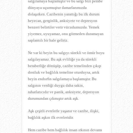
salgılamaya başlamıştır ve bu salgı bizi pembe
dünyaya uçurmuştur damarlarımızda
dolaşırken. Cazibenin yarattığı bu ilk durum
heyecan, gerginlik, anksiyete ve depresyon
benzeri belirtiler verir vücudumuzda. Yemek
yiyemez, uyuyamaz, onu görmeden duramayan
saplantılı bir hale geliriz.
Ne var ki beyin bu salgıyı sürekli ve ömür boyu
salgılayamaz. Bu aşk evliliğe ya da sürekli
beraberliğe dönüşüp, cazibe temelinden çıkıp
dostluk ve bağlılık temeline oturduysa, artık
beyin endorfin salgılamaya başlamıştır. Bu
salgının verdiği duygu daha sakin,
rahatlatıcıdır ve panik, anksiyete, depresyon
durumundan çıkmıştır artık aşk.
Aşk çeşitli evrelerle yaşanır ve cazibe, ilişki,
bağlılık aşkın ilk evreleridir.
Hem cazibe hem bağlılık insan ırkının devamı