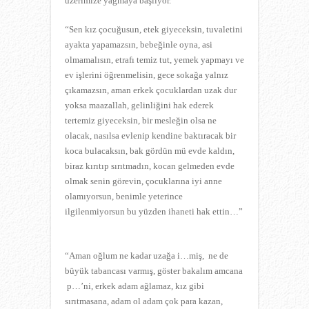
üzerimize yağmaya başlıyor.
“Sen kız çocuğusun, etek giyeceksin, tuvaletini
ayakta yapamazsın, bebeğinle oyna, asi
olmamalısın, etrafı temiz tut, yemek yapmayı ve
ev işlerini öğrenmelisin, gece sokağa yalnız
çıkamazsın, aman erkek çocuklardan uzak dur
yoksa maazallah, gelinliğini hak ederek
tertemiz giyeceksin, bir mesleğin olsa ne
olacak, nasılsa evlenip kendine baktıracak bir
koca bulacaksın, bak gördün mü evde kaldın,
biraz kırıtıp sırıtmadın, kocan gelmeden evde
olmak senin görevin, çocuklarına iyi anne
olamıyorsun, benimle yeterince
ilgilenmiyorsun bu yüzden ihaneti hak ettin…”
“Aman oğlum ne kadar uzağa i…miş, ne de
büyük tabancası varmış, göster bakalım amcana
p…’ni, erkek adam ağlamaz, kız gibi
sırıtmasana, adam ol adam çok para kazan,