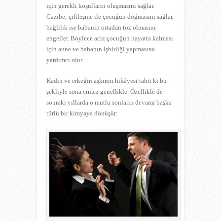
için gerekli koşulların oluşmasını sağlar.
Cazibe; çiftleşme ile çocuğun doğmasını sağlar,
bağlılık ise babanın ortadan toz olmasını
engeller. Böylece aciz çocuğun hayatta kalması
için anne ve babanın işbirliği yapmasına
yardımcı olur.
Kadın ve erkeğin aşkının hikâyesi tabii ki bu
şekliyle sona ermez genellikle. Özellikle de
sonraki yıllarda o mutlu sonların devamı başka
türlü bir kimyaya dönüşür: