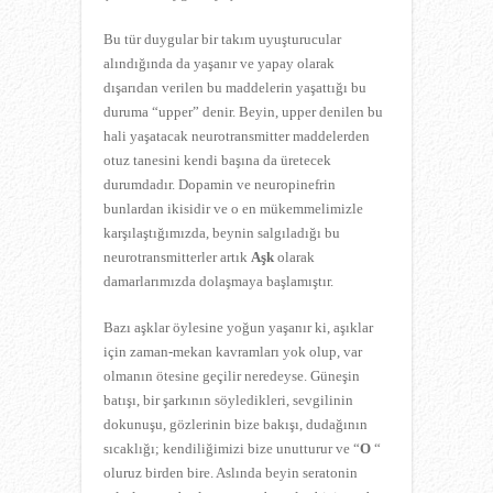
Bu tür duygular bir takım uyuşturucular
alındığında da yaşanır ve yapay olarak
dışarıdan verilen bu maddelerin yaşattığı bu
duruma “upper” denir. Beyin, upper denilen bu
hali yaşatacak neurotransmitter maddelerden
otuz tanesini kendi başına da üretecek
durumdadır. Dopamin ve neuropinefrin
bunlardan ikisidir ve o en mükemmelimizle
karşılaştığımızda, beynin salgıladığı bu
neurotransmitterler artık
Aşk
olarak
damarlarımızda dolaşmaya başlamıştır.
Bazı aşklar öylesine yoğun yaşanır ki, aşıklar
için zaman-mekan kavramları yok olup, var
olmanın ötesine geçilir neredeyse. Güneşin
batışı, bir şarkının söyledikleri, sevgilinin
dokunuşu, gözlerinin bize bakışı, dudağının
sıcaklığı; kendiliğimizi bize unutturur ve “
O
“
oluruz birden bire. Aslında beyin seratonin