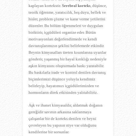
kaplayan kortekstir.
Serebral korteks
, düşünce,
teorik öğrenme, yaratıcılık, beş duyu, bellek ve
hisler, problem çözme ve karar verme yetilerini
düzenler. Bu bölüm öğrenmeleri ve duyguları
biriktirir, içgüdüleri organize eder. Bütün
motivasyonları değerlendirmede ve kendi
davranışlarımızın şeklini belirlemede etkindir.
Beynin kimyasalları üreten kısımlarına uyarılar
gönderir, yaşanmış bir hayal kırıklığı nedeniyle
aşkın kimyasını oluşturmada baskı yaratabilir.
Bu baskılarla irade ve kontrol denilen davranış
biçimlerimizi düşünce yoluyla kendimiz
belirleyip, hayatımızı içgüdülerimizden ve
hormonların direk etkisinden yalıtabiliriz.
Aşk ve ihanet kimyasaldır, aldatmak doğanın
gereğidir savının arkasına saklanmaya
çalışanlar bir de korteks denilen ve beyni
çevreleyen bu yapının niye var olduğunu
kendilerine bir sorsunlar.