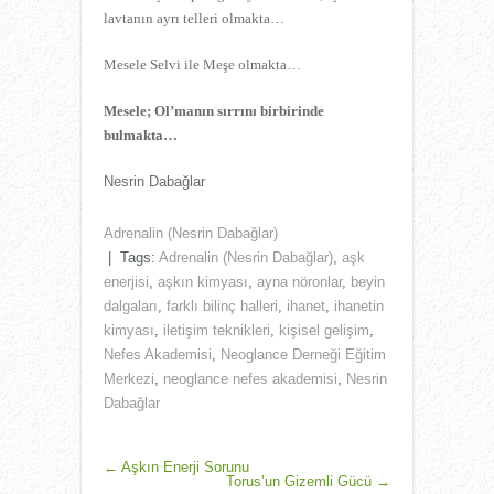
lavtanın ayrı telleri olmakta…
Mesele Selvi ile Meşe olmakta…
Mesele; Ol’manın sırrını birbirinde
bulmakta…
Nesrin Dabağlar
Adrenalin (Nesrin Dabağlar)
| Tags:
Adrenalin (Nesrin Dabağlar)
,
aşk
enerjisi
,
aşkın kimyası
,
ayna nöronlar
,
beyin
dalgaları
,
farklı bilinç halleri
,
ihanet
,
ihanetin
kimyası
,
iletişim teknikleri
,
kişisel gelişim
,
Nefes Akademisi
,
Neoglance Derneği Eğitim
Merkezi
,
neoglance nefes akademisi
,
Nesrin
Dabağlar
POST
←
Aşkın Enerji Sorunu
Torus’un Gizemli Gücü
→