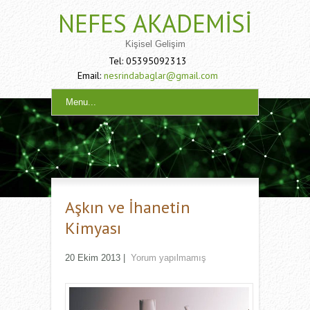
NEFES AKADEMISI
Kişisel Gelişim
Tel: 05395092313
Email:
nesrindabaglar@gmail.com
Menu...
Aşkın ve İhanetin
Kimyası
20 Ekim 2013
|
Yorum yapılmamış