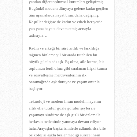
yandan diğer toplumsal kurumları geliştirmiş.
Bugünkü modern dünyaya gelene kadar geçilen
tüm aşamalarda hayat biraz daha değişmiş.
Koşullar değişse de kadın ve erkek her yerde
yan yana hayata devam etmiş acısıyla
tatlısıyla…
Kadın ve erkeği bir sürü zıtlık ve farklılığa
rağmen binlerce yıl bir arada tutabilen bu
büyük gücün adı aşk. Eş olma, aile kurma, bir
toplumun ferdi olma gibi sıralanan ilişki kurma
ve sosyalleşme merdivenlerinin ilk
basamağında aşk duruyor ve yaşam onunla
başlıyor.
Teknoloji ve modern insan modeli, hayatını
artık elle tutulur, gözle görülür şeyler ile
yaşamayı sürdürse de aşk gizli bir özlem ile
herkesin bedeninde yanmaya devam ediyor
hala. Arayışlar başka isimlerle adlandırılsa bile
psikolojisi aşkla beslenmediği sürece insan