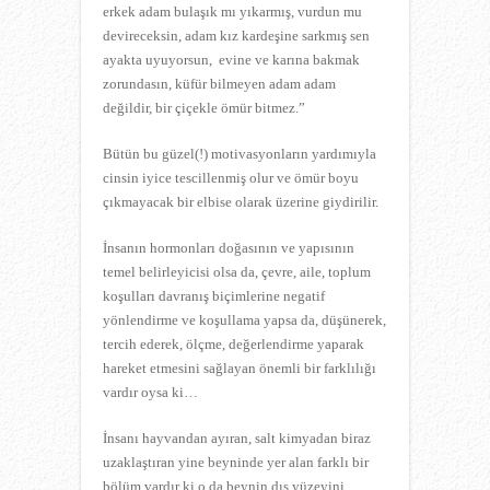
erkek adam bulaşık mı yıkarmış, vurdun mu
devireceksin, adam kız kardeşine sarkmış sen
ayakta uyuyorsun, evine ve karına bakmak
zorundasın, küfür bilmeyen adam adam
değildir, bir çiçekle ömür bitmez.”
Bütün bu güzel(!) motivasyonların yardımıyla
cinsin iyice tescillenmiş olur ve ömür boyu
çıkmayacak bir elbise olarak üzerine giydirilir.
İnsanın hormonları doğasının ve yapısının
temel belirleyicisi olsa da, çevre, aile, toplum
koşulları davranış biçimlerine negatif
yönlendirme ve koşullama yapsa da, düşünerek,
tercih ederek, ölçme, değerlendirme yaparak
hareket etmesini sağlayan önemli bir farklılığı
vardır oysa ki…
İnsanı hayvandan ayıran, salt kimyadan biraz
uzaklaştıran yine beyninde yer alan farklı bir
bölüm vardır ki o da beynin dış yüzeyini