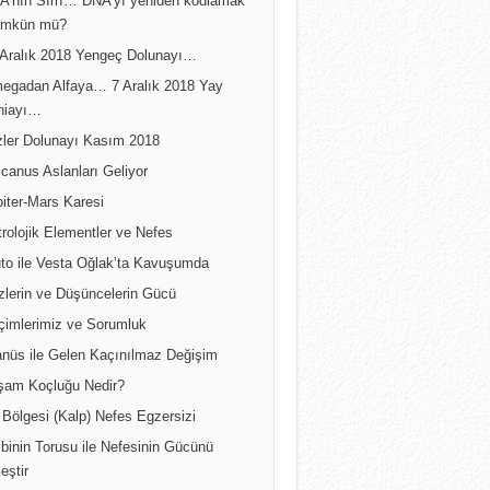
A’nın Sırrı… DNA’yı yeniden kodlamak
mkün mü?
 Aralık 2018 Yengeç Dolunayı…
egadan Alfaya… 7 Aralık 2018 Yay
niayı…
izler Dolunayı Kasım 2018
canus Aslanları Geliyor
iter-Mars Karesi
rolojik Elementler ve Nefes
uto ile Vesta Oğlak’ta Kavuşumda
zlerin ve Düşüncelerin Gücü
çimlerimiz ve Sorumluk
anüs ile Gelen Kaçınılmaz Değişim
şam Koçluğu Nedir?
Bölgesi (Kalp) Nefes Egzersizi
binin Torusu ile Nefesinin Gücünü
leştir