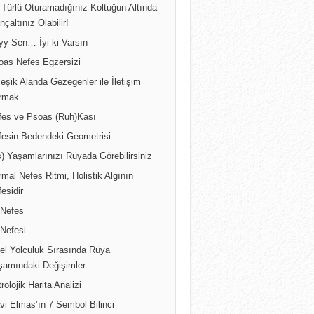
 Türlü Oturamadığınız Koltuğun Altında
inçaltınız Olabilir!
yy Sen… İyi ki Varsın
oas Nefes Egzersizi
leşik Alanda Gezegenler ile İletişim
rmak
fes ve Psoas (Ruh)Kası
fesin Bedendeki Geometrisi
) Yaşamlarınızı Rüyada Görebilirsiniz
mal Nefes Ritmi, Holistik Algının
esidir
 Nefes
 Nefesi
sel Yolculuk Sırasında Rüya
şamındaki Değişimler
rolojik Harita Analizi
vi Elmas’ın 7 Sembol Bilinci