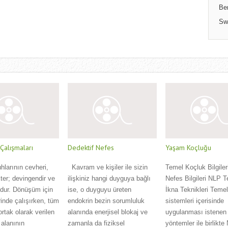
Be
Sw
alışmaları
Dedektif Nefes
Yaşam Koçluğu
uhlarının cevheri,
Kavram ve kişiler ile sizin
Temel Koçluk Bilgiler
 Eter; devingendir ve
ilişkiniz hangi duyguya bağlı
Nefes Bilgileri NLP T
udur. Dönüşüm için
ise, o duyguyu üreten
İkna Teknikleri Teme
inde çalışırken, tüm
endokrin bezin sorumluluk
sistemleri içerisinde
ortak olarak verilen
alanında enerjisel blokaj ve
uygulanması istenen 
 alanının
zamanla da fiziksel
yöntemler ile birlikte