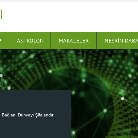
I
P
ASTROLOJI
MAKALELER
NESRIN DAB
 Bağlan! Dünyayı Şifalandır.