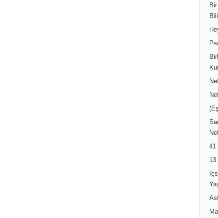
Bir
Bil
He
Ps
Bir
Ku
Ne
Ne
(Eş
Sar
Nef
41
13
İç
Ya
Ast
Ma