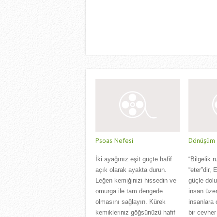
Psoas Nefesi
Dönüşüm Ç
İki ayağınız eşit güçte hafif
“Bilgelik r
açık olarak ayakta durun.
“eter”dir,
Leğen kemiğinizi hissedin ve
güçle dol
omurga ile tam dengede
insan üzer
olmasını sağlayın. Kürek
insanlara 
kemikleriniz göğsünüzü hafif
bir cevher