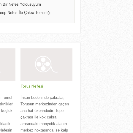
n Bir Nefes Yolcusuyum
eep Nefes İle Çakra Temizliği
Torus Nefesi
i Temel
İnsan bedeninde çakralar,
eknikleri
Torusun merkezinden geçen
l koçluk
ana hat üzerindedir. Tepe
çakrası ile kök çakra
klasik
arasındaki manyetik alanın
 Nefesin
merkez noktasında ise kalp