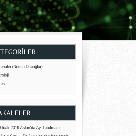
ATEGORILER
enalin (Nesrin Dabağlar)
roloji
fes
AKALELER
 Ocak 2019 Aslan’da Ay Tutulması…