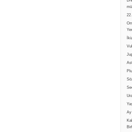
DN
mü
22
Om
Ye
İk
Vul
Jup
Ast
Pl
Sö
Se
Ur
Ya
Ay 
Kal
Bir