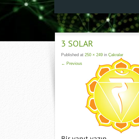
3 SOLAR
Published
at
250 × 249
in
Çakralar
←
Previous
Bir yanıt yazın