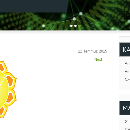
K
12 Temmuz 2015
Next
→
Adr
Ast
Ne
M
21