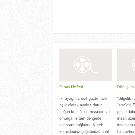
Psoas Nefesi
Dönüşüm Ç
İki ayağınız eşit güçte hafif
“Bilgelik r
açık olarak ayakta durun.
“eter”dir,
Leğen kemiğinizi hissedin ve
güçle dol
omurga ile tam dengede
insan üzer
olmasını sağlayın. Kürek
insanlara 
kemikleriniz göğsünüzü hafif
bir cevher