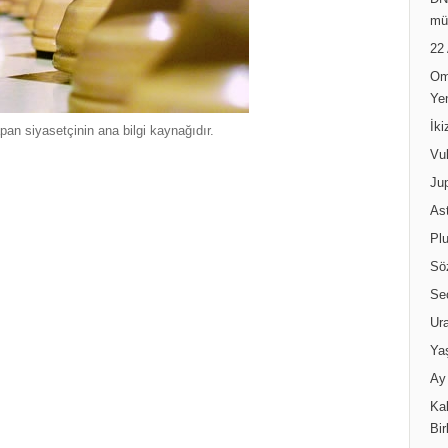
DN
mü
22
Om
Ye
İk
an siyasetçinin ana bilgi kaynağıdır.
Vul
Jup
Ast
Pl
Sö
Se
Ur
Ya
Ay 
Kal
Bir