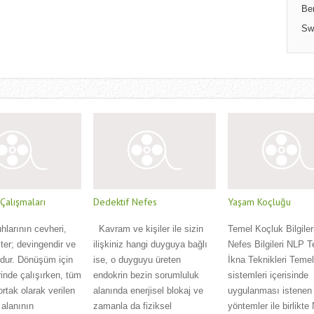
Be
Sw
alışmaları
Dedektif Nefes
Yaşam Koçluğu
uhlarının cevheri,
Kavram ve kişiler ile sizin
Temel Koçluk Bilgiler
 Eter; devingendir ve
ilişkiniz hangi duyguya bağlı
Nefes Bilgileri NLP T
udur. Dönüşüm için
ise, o duyguyu üreten
İkna Teknikleri Teme
inde çalışırken, tüm
endokrin bezin sorumluluk
sistemleri içerisinde
ortak olarak verilen
alanında enerjisel blokaj ve
uygulanması istenen 
 alanının
zamanla da fiziksel
yöntemler ile birlikte