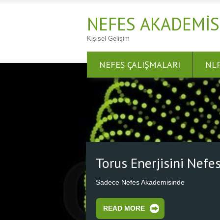
NEFES AKADEMIS
Kişisel Gelişim
NEFES ÇALIŞMALARI
NL
Nefes Al Nefes Ol
Nefesini Kalbinden Başlat, Kozmik Kalbe
READ MORE