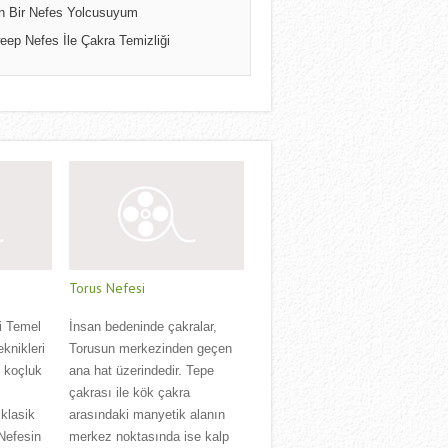
n Bir Nefes Yolcusuyum
eep Nefes İle Çakra Temizliği
Torus Nefesi
i Temel
İnsan bedeninde çakralar,
eknikleri
Torusun merkezinden geçen
l koçluk
ana hat üzerindedir. Tepe
çakrası ile kök çakra
klasik
arasındaki manyetik alanın
 Nefesin
merkez noktasında ise kalp