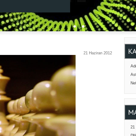
K
21 Haziran 2012
Adr
Ast
Ne
M
21