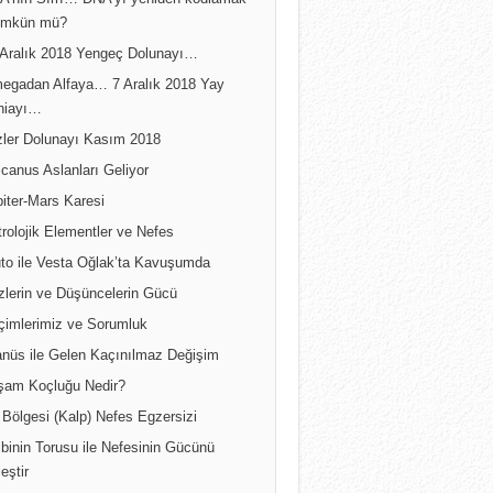
A’nın Sırrı… DNA’yı yeniden kodlamak
mkün mü?
 Aralık 2018 Yengeç Dolunayı…
egadan Alfaya… 7 Aralık 2018 Yay
niayı…
izler Dolunayı Kasım 2018
canus Aslanları Geliyor
iter-Mars Karesi
rolojik Elementler ve Nefes
uto ile Vesta Oğlak’ta Kavuşumda
zlerin ve Düşüncelerin Gücü
çimlerimiz ve Sorumluk
anüs ile Gelen Kaçınılmaz Değişim
şam Koçluğu Nedir?
Bölgesi (Kalp) Nefes Egzersizi
binin Torusu ile Nefesinin Gücünü
leştir