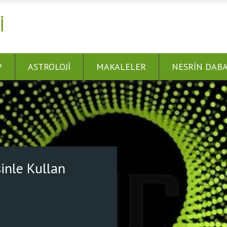
I
P
ASTROLOJI
MAKALELER
NESRIN DAB
 Bağlan! Dünyayı Şifalandır.