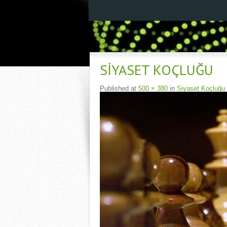
SIYASET KOÇLUĞU
Published
at
500 × 380
in
Siyaset Koçluğu