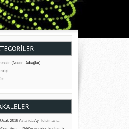
ATEGORILER
enalin (Nesrin Dabağlar)
roloji
fes
AKALELER
 Ocak 2019 Aslan’da Ay Tutulması…