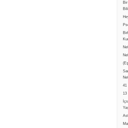
Bir
Bil
He
Ps
Bir
Ku
Ne
Ne
(Eş
Sar
Nef
41
13
İç
Ya
Ast
Ma