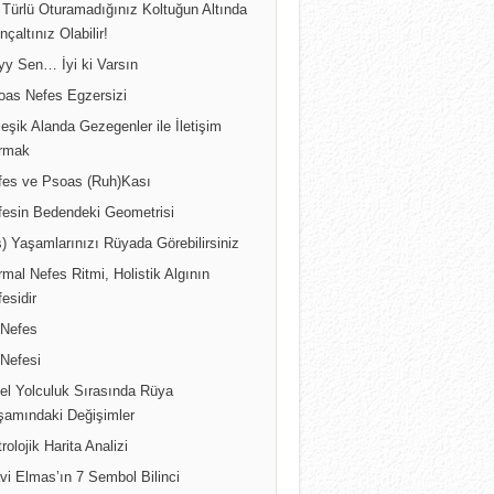
 Türlü Oturamadığınız Koltuğun Altında
inçaltınız Olabilir!
yy Sen… İyi ki Varsın
oas Nefes Egzersizi
leşik Alanda Gezegenler ile İletişim
rmak
fes ve Psoas (Ruh)Kası
fesin Bedendeki Geometrisi
) Yaşamlarınızı Rüyada Görebilirsiniz
mal Nefes Ritmi, Holistik Algının
esidir
 Nefes
 Nefesi
sel Yolculuk Sırasında Rüya
şamındaki Değişimler
rolojik Harita Analizi
vi Elmas’ın 7 Sembol Bilinci