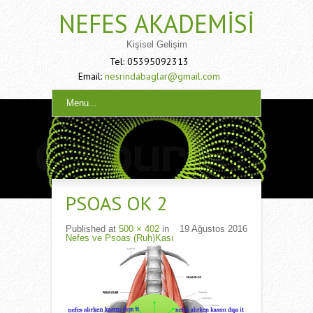
NEFES AKADEMISI
Kişisel Gelişim
Tel: 05395092313
Email:
nesrindabaglar@gmail.com
Menu...
PSOAS OK 2
Published
at
500 × 402
in
19 Ağustos 2016
Nefes ve Psoas (Ruh)Kası