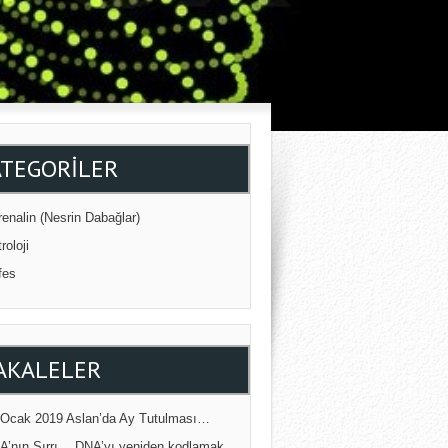
ATEGORILER
enalin (Nesrin Dabağlar)
roloji
fes
AKALELER
 Ocak 2019 Aslan’da Ay Tutulması…