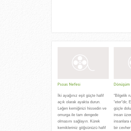
Psoas Nefesi
Dönüşüm Ç
İki ayağınız eşit güçte hafif
“Bilgelik r
açık olarak ayakta durun.
“eter”dir,
Leğen kemiğinizi hissedin ve
güçle dol
omurga ile tam dengede
insan üzer
olmasını sağlayın. Kürek
insanlara 
kemikleriniz göğsünüzü hafif
bir cevher