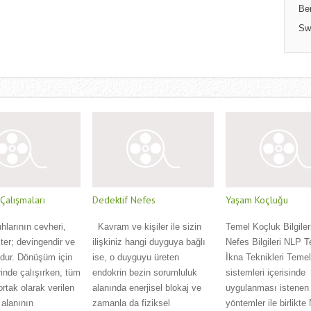
Be
Sw
alışmaları
Dedektif Nefes
Yaşam Koçluğu
uhlarının cevheri,
Kavram ve kişiler ile sizin
Temel Koçluk Bilgiler
 Eter; devingendir ve
ilişkiniz hangi duyguya bağlı
Nefes Bilgileri NLP T
udur. Dönüşüm için
ise, o duyguyu üreten
İkna Teknikleri Teme
inde çalışırken, tüm
endokrin bezin sorumluluk
sistemleri içerisinde
ortak olarak verilen
alanında enerjisel blokaj ve
uygulanması istenen 
 alanının
zamanla da fiziksel
yöntemler ile birlikte