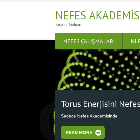
NEFES AKADEMIS
Kişisel Gelişim
NEFES ÇALIŞMALARI
NL
Nefes Al Nefes Ol
Nefesini Kalbinden Başlat, Kozmik Kalbe
READ MORE