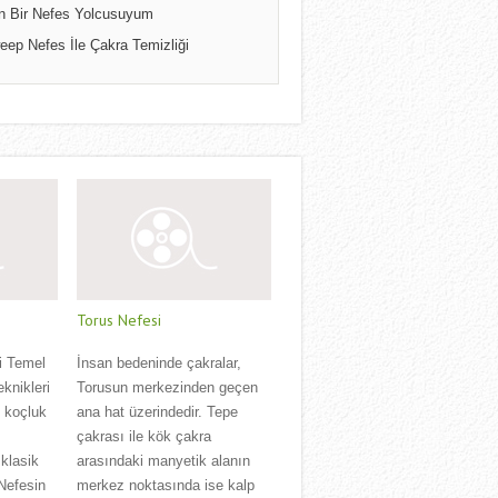
n Bir Nefes Yolcusuyum
eep Nefes İle Çakra Temizliği
Torus Nefesi
i Temel
İnsan bedeninde çakralar,
eknikleri
Torusun merkezinden geçen
l koçluk
ana hat üzerindedir. Tepe
çakrası ile kök çakra
klasik
arasındaki manyetik alanın
 Nefesin
merkez noktasında ise kalp