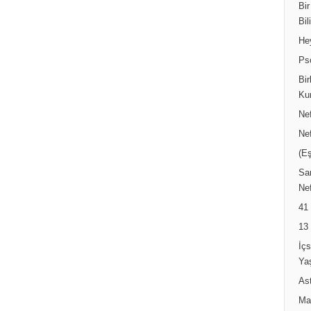
Bir
Bil
He
Ps
Bir
Ku
Ne
Ne
(Eş
Sar
Nef
41
13
İç
Ya
Ast
Ma