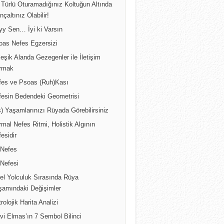
 Türlü Oturamadığınız Koltuğun Altında
inçaltınız Olabilir!
yy Sen… İyi ki Varsın
oas Nefes Egzersizi
leşik Alanda Gezegenler ile İletişim
rmak
fes ve Psoas (Ruh)Kası
fesin Bedendeki Geometrisi
) Yaşamlarınızı Rüyada Görebilirsiniz
mal Nefes Ritmi, Holistik Algının
esidir
 Nefes
 Nefesi
sel Yolculuk Sırasında Rüya
şamındaki Değişimler
rolojik Harita Analizi
vi Elmas’ın 7 Sembol Bilinci