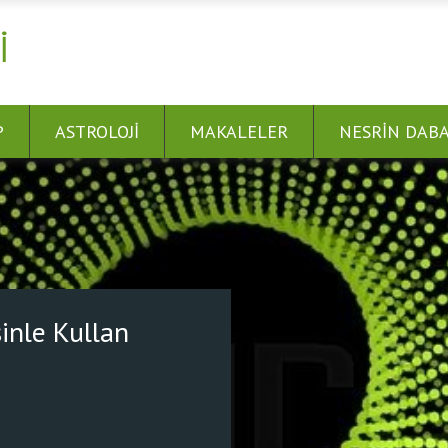
I
P
ASTROLOJI
MAKALELER
NESRIN DAB
 Bağlan! Dünyayı Şifalandır.