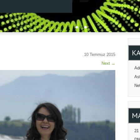
K
10 Temmuz 2015
Next
→
Adr
Ast
Ne
M
21