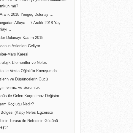
A’nın Sırrı… DNA’yı yeniden kodlamak
mkün mü?
 Aralık 2018 Yengeç Dolunayı…
egadan Alfaya… 7 Aralık 2018 Yay
niayı…
izler Dolunayı Kasım 2018
canus Aslanları Geliyor
iter-Mars Karesi
rolojik Elementler ve Nefes
uto ile Vesta Oğlak’ta Kavuşumda
zlerin ve Düşüncelerin Gücü
çimlerimiz ve Sorumluk
anüs ile Gelen Kaçınılmaz Değişim
şam Koçluğu Nedir?
Bölgesi (Kalp) Nefes Egzersizi
binin Torusu ile Nefesinin Gücünü
leştir