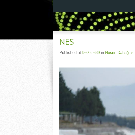
NES
Published
at
960 × 639
in
Nesrin Dabağlar