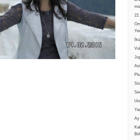
DN
mü
22
Om
Ye
İk
Vul
Jup
Ast
Pl
Sö
Se
Ur
Ya
Ay 
Kal
Bir