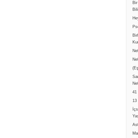
Bir
Bil
He
Ps
Bir
Ku
Ne
Ne
(Eş
Sar
Nef
41
13
İç
Ya
Ast
Ma