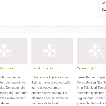
Be
Sw
alışmaları
Dedektif Nefes
Yaşam Koçluğu
uhlarının cevheri,
Kavram ve kişiler ile sizin
Temel Koçluk Bilgiler
 Eter; devingendir ve
ilişkiniz hangi duyguya bağlı
Nefes Bilgileri NLP T
udur. Dönüşüm için
ise, o duyguyu üreten
İkna Teknikleri Teme
inde çalışırken, tüm
endokrin bezin sorumluluk
sistemleri içerisinde
ortak olarak verilen
alanında enerjisel blokaj ve
uygulanması istenen 
 alanının
zamanla da fiziksel
yöntemler ile birlikte