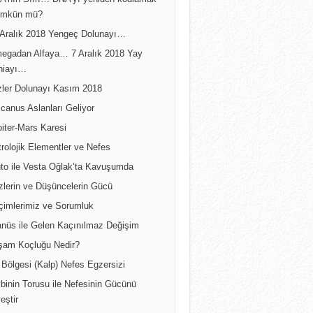
A’nın Sırrı… DNA’yı yeniden kodlamak
mkün mü?
 Aralık 2018 Yengeç Dolunayı…
egadan Alfaya… 7 Aralık 2018 Yay
niayı…
izler Dolunayı Kasım 2018
canus Aslanları Geliyor
iter-Mars Karesi
rolojik Elementler ve Nefes
uto ile Vesta Oğlak’ta Kavuşumda
zlerin ve Düşüncelerin Gücü
çimlerimiz ve Sorumluk
anüs ile Gelen Kaçınılmaz Değişim
şam Koçluğu Nedir?
Bölgesi (Kalp) Nefes Egzersizi
binin Torusu ile Nefesinin Gücünü
leştir