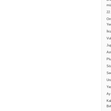
DN
mü
22
Om
Ye
İk
Vul
Jup
Ast
Pl
Sö
Se
Ur
Ya
Ay 
Kal
Bir