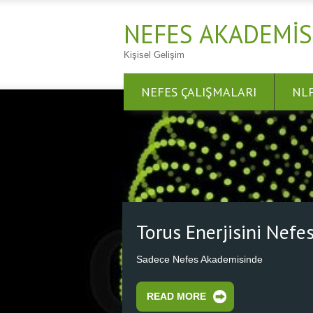
NEFES AKADEMIS
Kişisel Gelişim
NEFES ÇALIŞMALARI
NL
Nefes Al Nefes Ol
Nefesini Kalbinden Başlat, Kozmik Kalbe
READ MORE