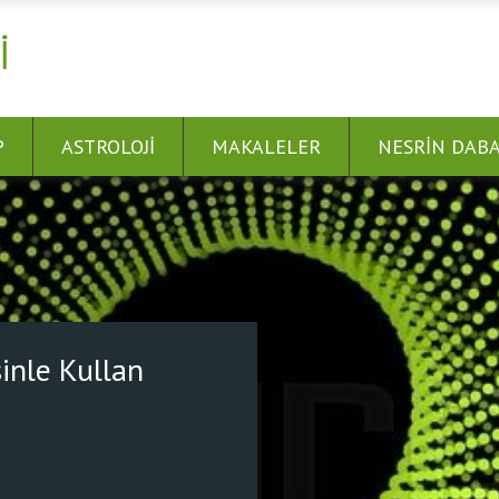
I
P
ASTROLOJI
MAKALELER
NESRIN DAB
 Bağlan! Dünyayı Şifalandır.