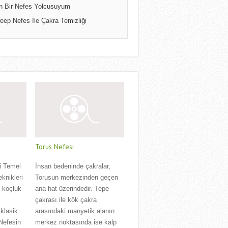
n Bir Nefes Yolcusuyum
eep Nefes İle Çakra Temizliği
Torus Nefesi
i Temel
İnsan bedeninde çakralar,
eknikleri
Torusun merkezinden geçen
l koçluk
ana hat üzerindedir. Tepe
çakrası ile kök çakra
klasik
arasındaki manyetik alanın
 Nefesin
merkez noktasında ise kalp