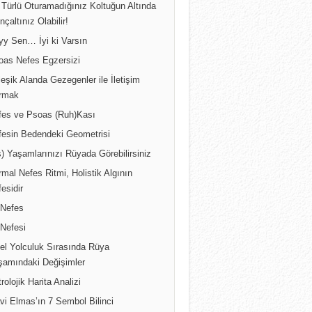
 Türlü Oturamadığınız Koltuğun Altında
inçaltınız Olabilir!
yy Sen… İyi ki Varsın
oas Nefes Egzersizi
leşik Alanda Gezegenler ile İletişim
rmak
fes ve Psoas (Ruh)Kası
fesin Bedendeki Geometrisi
) Yaşamlarınızı Rüyada Görebilirsiniz
mal Nefes Ritmi, Holistik Algının
esidir
 Nefes
 Nefesi
sel Yolculuk Sırasında Rüya
şamındaki Değişimler
rolojik Harita Analizi
vi Elmas’ın 7 Sembol Bilinci