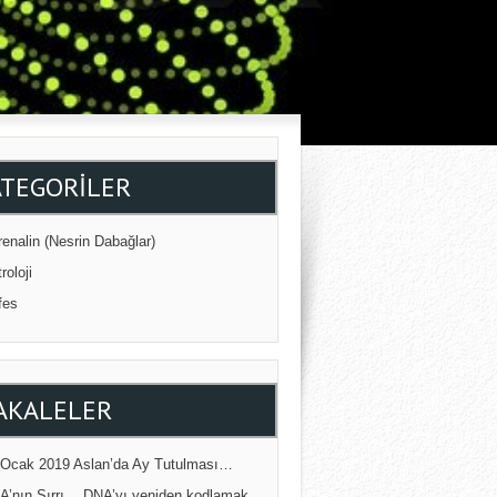
ATEGORILER
enalin (Nesrin Dabağlar)
roloji
fes
AKALELER
 Ocak 2019 Aslan’da Ay Tutulması…