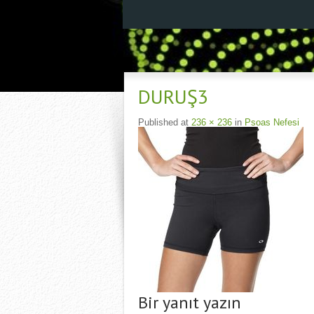
DURUŞ3
Published
at
236 × 236
in
Psoas Nefesi
Bir yanıt yazın