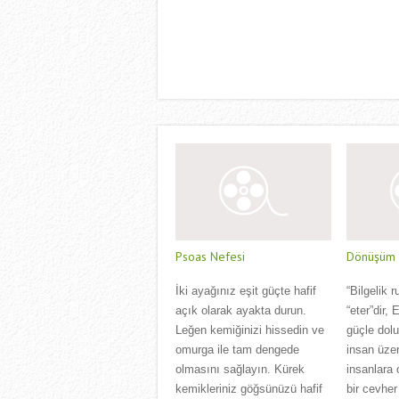
Psoas Nefesi
Dönüşüm Ç
İki ayağınız eşit güçte hafif
“Bilgelik r
açık olarak ayakta durun.
“eter”dir,
Leğen kemiğinizi hissedin ve
güçle dol
omurga ile tam dengede
insan üzer
olmasını sağlayın. Kürek
insanlara 
kemikleriniz göğsünüzü hafif
bir cevher