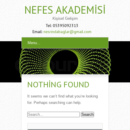
NEFES AKADEMISI
Kişisel Gelişim
Tel: 05395092313
Email:
nesrindabaglar@gmail.com
Menu...
NOTHING FOUND
It seems we can’t find what you’re looking
for. Perhaps searching can help.