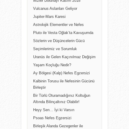
İkizler Dolunayı Kasım 2018
Vulcanus Aslanları Geliyor
Jupiter-Mars Karesi
Astrolojik Elementler ve Nefes
Pluto ile Vesta Oğlak’ta Kavuşumda
Sözlerin ve Düşüncelerin Gücü
Seçimlerimiz ve Sorumluk
Uranüs ile Gelen Kaçınılmaz Değişim
Yaşam Koçluğu Nedir?
Ay Bölgesi (Kalp) Nefes Egzersizi
Kalbinin Torusu ile Nefesinin Gücünü
Birleştir
Bir Türlü Oturamadığınız Koltuğun
Altında Bilinçaltınız Olabilir!
Heyy Sen… İyi ki Varsın
Psoas Nefes Egzersizi
Birleşik Alanda Gezegenler ile