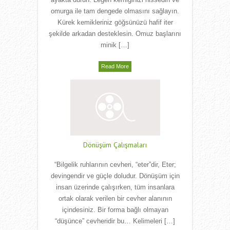
ayakta durun. Leğen kemiğinizi hissedin ve
omurga ile tam dengede olmasını sağlayın.
Kürek kemikleriniz göğsünüzü hafif iter
şekilde arkadan desteklesin. Omuz başlarını
minik […]
Read More
Dönüşüm Çalışmaları
“Bilgelik ruhlarının cevheri, “eter”dir, Eter;
devingendir ve güçle doludur. Dönüşüm için
insan üzerinde çalışırken, tüm insanlara
ortak olarak verilen bir cevher alanının
içindesiniz. Bir forma bağlı olmayan
“düşünce” cevheridir bu… Kelimeleri […]