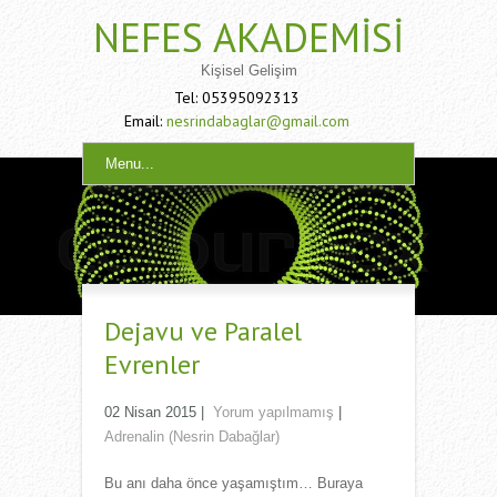
NEFES AKADEMISI
Kişisel Gelişim
Tel: 05395092313
Email:
nesrindabaglar@gmail.com
Menu...
Dejavu ve Paralel
Evrenler
02 Nisan 2015
|
Yorum yapılmamış
|
Adrenalin (Nesrin Dabağlar)
Bu anı daha önce yaşamıştım… Buraya