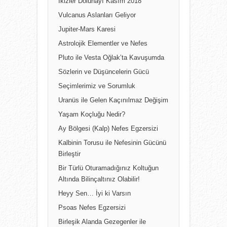
İkizler Dolunayı Kasım 2018
Vulcanus Aslanları Geliyor
Jupiter-Mars Karesi
Astrolojik Elementler ve Nefes
Pluto ile Vesta Oğlak’ta Kavuşumda
Sözlerin ve Düşüncelerin Gücü
Seçimlerimiz ve Sorumluk
Uranüs ile Gelen Kaçınılmaz Değişim
Yaşam Koçluğu Nedir?
Ay Bölgesi (Kalp) Nefes Egzersizi
Kalbinin Torusu ile Nefesinin Gücünü
Birleştir
Bir Türlü Oturamadığınız Koltuğun
Altında Bilinçaltınız Olabilir!
Heyy Sen… İyi ki Varsın
Psoas Nefes Egzersizi
Birleşik Alanda Gezegenler ile