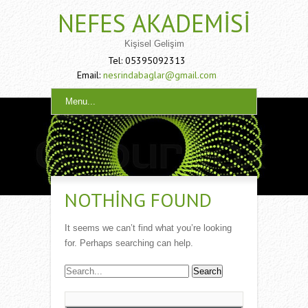
NEFES AKADEMISI
Kişisel Gelişim
Tel: 05395092313
Email:
nesrindabaglar@gmail.com
Menu...
NOTHING FOUND
It seems we can’t find what you’re looking
for. Perhaps searching can help.