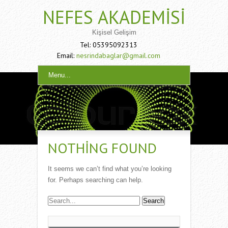
NEFES AKADEMISI
Kişisel Gelişim
Tel: 05395092313
Email:
nesrindabaglar@gmail.com
Menu...
NOTHING FOUND
It seems we can’t find what you’re looking
for. Perhaps searching can help.