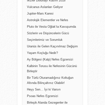
İkizler Dolunayı Kasım 2018
Vulcanus Aslanları Geliyor
Jupiter-Mars Karesi
Astrolojik Elementler ve Nefes
Pluto ile Vesta Oğlak’ta Kavuşumda
Sözlerin ve Düşüncelerin Gücü
Seçimlerimiz ve Sorumluk
Uranüs ile Gelen Kaçınılmaz Değişim
Yaşam Koçluğu Nedir?
Ay Bölgesi (Kalp) Nefes Egzersizi
Kalbinin Torusu ile Nefesinin Gücünü
Birleştir
Bir Türlü Oturamadığınız Koltuğun
Altında Bilinçaltınız Olabilir!
Heyy Sen… İyi ki Varsın
Psoas Nefes Egzersizi
Birleşik Alanda Gezegenler ile