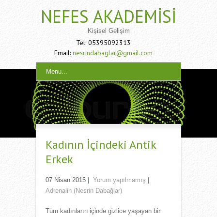
NEFES AKADEMISI
Kişisel Gelişim
Tel: 05395092313
Email:
nesrindabaglar@gmail.com
Menu...
Kadının İçindeki Antik
Erkek
07 Nisan 2015
|
Yorum yapılmamış
|
Adrenalin (Nesrin Dabağlar)
Tüm kadınların içinde gizlice yaşayan bir