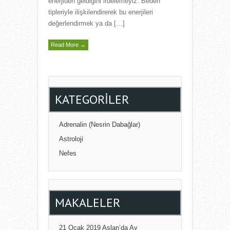
enerjiden geldiğini irdelemeyiz. Beden
tipleriyle ilişkilendirerek bu enerjileri
değerlendirmek ya da […]
Read More →
KATEGORILER
Adrenalin (Nesrin Dabağlar)
Astroloji
Nefes
MAKALELER
21 Ocak 2019 Aslan’da Ay