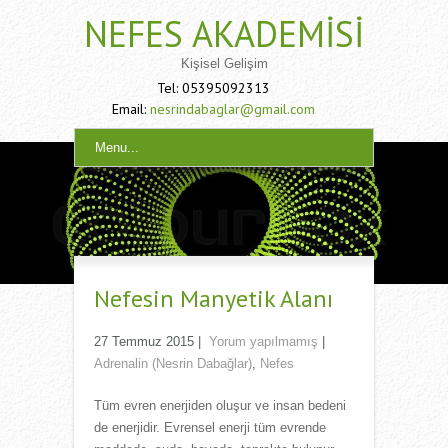
NEFES AKADEMISI
Kişisel Gelişim
Tel: 05395092313
Email:
nesrindabaglar@gmail.com
Menu...
Nefesin Manyetik Alanı
27 Temmuz 2015
|
Yorum yapılmamış
|
Adrenalin (Nesrin Dabağlar)
,
Nefes
Tüm evren enerjiden oluşur ve insan bedeni
de enerjidir. Evrensel enerji tüm evrende