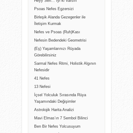
Heyy Sen… İyi ki Varsın
Psoas Nefes Egzersizi
Birleşik Alanda Gezegenler ile
İletişim Kurmak
Nefes ve Psoas (Ruh)Kası
Nefesin Bedendeki Geometrisi
(Eş) Yaşamlarınızı Rüyada
Görebilirsiniz
Sarmal Nefes Ritmi, Holistik Algının
Nefesidir
41 Nefes
13 Nefesi
İçsel Yolculuk Sırasında Rüya
Yaşamındaki Değişimler
Astrolojik Harita Analizi
Mavi Elmas’ın 7 Sembol Bilinci
Ben Bir Nefes Yolcusuyum