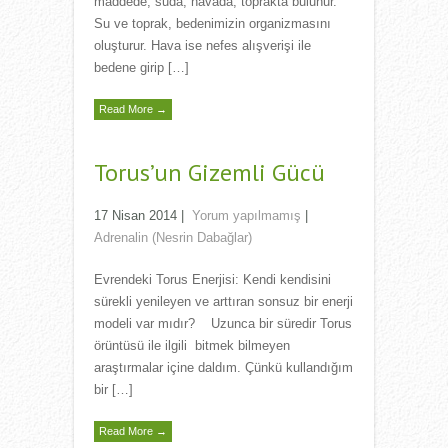
maddede, suda, havada, toprakta bulunur.
Su ve toprak, bedenimizin organizmasını
oluşturur. Hava ise nefes alışverişi ile
bedene girip […]
Read More →
Torus’un Gizemli Gücü
17 Nisan 2014
|
Yorum yapılmamış
|
Adrenalin (Nesrin Dabağlar)
Evrendeki Torus Enerjisi: Kendi kendisini
sürekli yenileyen ve arttıran sonsuz bir enerji
modeli var mıdır? Uzunca bir süredir Torus
örüntüsü ile ilgili bitmek bilmeyen
araştırmalar içine daldım. Çünkü kullandığım
bir […]
Read More →