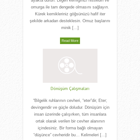
ayakta durun. Leğen kemiğinizi hissedin ve
omurga ile tam dengede olmasını sağlayın.
Kürek kemikleriniz göğsünüzü hafif iter
şekilde arkadan desteklesin. Omuz başlarını
minik […]
Read More
Dönüşüm Çalışmaları
“Bilgelik ruhlarının cevheri, “eter”dir, Eter;
devingendir ve güçle doludur. Dönüşüm için
insan üzerinde çalışırken, tüm insanlara
ortak olarak verilen bir cevher alanının
içindesiniz. Bir forma bağlı olmayan
“düşünce” cevheridir bu… Kelimeleri […]