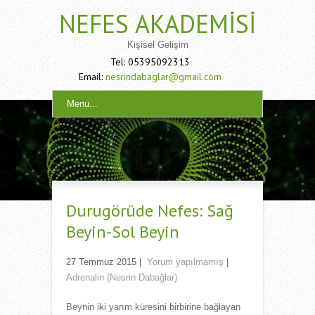
NEFES AKADEMISI
Kişisel Gelişim
Tel: 05395092313
Email:
nesrindabaglar@gmail.com
Menu...
Durugörüde Nefes: Sağ
Beyin-Sol Beyin
27 Temmuz 2015
|
Yorum yapılmamış
|
Adrenalin (Nesrin Dabağlar)
Beynin iki yarım küresini birbirine bağlayan