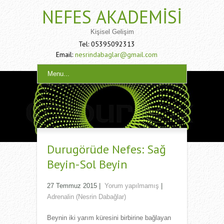
NEFES AKADEMISI
Kişisel Gelişim
Tel: 05395092313
Email:
nesrindabaglar@gmail.com
Menu...
Durugörüde Nefes: Sağ
Beyin-Sol Beyin
27 Temmuz 2015
|
Yorum yapılmamış
|
Adrenalin (Nesrin Dabağlar)
Beynin iki yarım küresini birbirine bağlayan