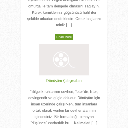
ayakta durun. Leğen kemiğinizi hissedin ve
omurga ile tam dengede olmasını sağlayın.
Kürek kemikleriniz göğsünüzü hafif iter
şekilde arkadan desteklesin. Omuz başlarını
minik […]
Read More
Dönüşüm Çalışmaları
“Bilgelik ruhlarının cevheri, “eter”dir, Eter;
devingendir ve güçle doludur. Dönüşüm için
insan üzerinde çalışırken, tüm insanlara
ortak olarak verilen bir cevher alanının
içindesiniz. Bir forma bağlı olmayan
“düşünce” cevheridir bu… Kelimeleri […]