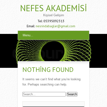
NEFES AKADEMISI
Kişisel Gelişim
Tel: 05395092313
Email:
nesrindabaglar@gmail.com
Menu...
NOTHING FOUND
It seems we can’t find what you’re looking
for. Perhaps searching can help.