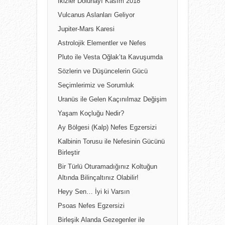
İkizler Dolunayı Kasım 2018
Vulcanus Aslanları Geliyor
Jupiter-Mars Karesi
Astrolojik Elementler ve Nefes
Pluto ile Vesta Oğlak’ta Kavuşumda
Sözlerin ve Düşüncelerin Gücü
Seçimlerimiz ve Sorumluk
Uranüs ile Gelen Kaçınılmaz Değişim
Yaşam Koçluğu Nedir?
Ay Bölgesi (Kalp) Nefes Egzersizi
Kalbinin Torusu ile Nefesinin Gücünü
Birleştir
Bir Türlü Oturamadığınız Koltuğun
Altında Bilinçaltınız Olabilir!
Heyy Sen… İyi ki Varsın
Psoas Nefes Egzersizi
Birleşik Alanda Gezegenler ile